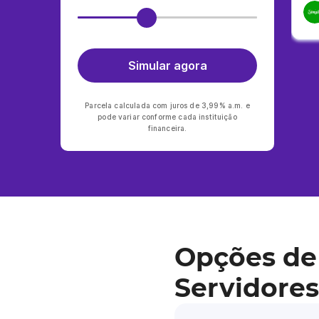
Simular agora
Parcela calculada com juros de 3,99% a.m. e
pode variar conforme cada instituição
financeira.
Opções de
Servidores