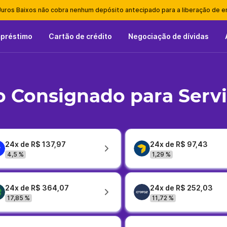
Juros Baixos não cobra nenhum depósito antecipado para a liberação de 
mpréstimo
Cartão de crédito
Negociação de dívidas
 Consignado para Serv
24x de R$ 137,97
24x de R$ 97,43
4,5 %
1,29 %
24x de R$ 364,07
24x de R$ 252,03
17,85 %
11,72 %