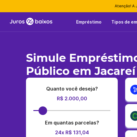
Atenção! A 
Empréstimo
Tipos de e
Simule Empréstimo
Público em Jacareí
Quanto você deseja?
R$ 2.000,00
Em quantas parcelas?
24x R$ 131,04