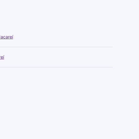
acareí
eí