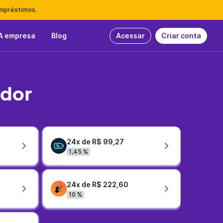
empréstimos.
A empresa
Blog
Acessar
Criar conta
idor
24x de R$ 99,27
1,45 %
24x de R$ 222,60
10 %