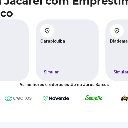
a Jacareí com Emprésti
ico
Carapicuíba
Diadema
Simular
Simula
As melhores credoras estão na Juros Baixos