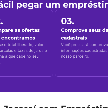
fácil pegar um emprést
.
03.
pare as ofertas
Comprove seus d
 encontramos
cadastrais
se o total liberado, valor
Você precisará comprova
arcelas e taxas de juros e
informações cadastrada
ha a que cabe no seu
nosso parceiro.
.