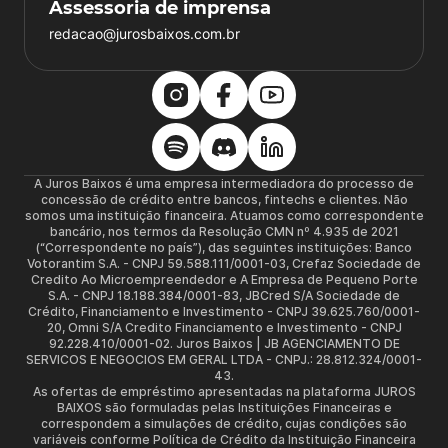
Assessoria de imprensa
redacao@jurosbaixos.com.br
A Juros Baixos é uma empresa intermediadora do processo de
concessão de crédito entre bancos, fintechs e clientes. Não
somos uma instituição financeira. Atuamos como correspondente
bancário, nos termos da Resolução CMN nº 4.935 de 2021
(“Correspondente no país”), das seguintes instituições: Banco
Votorantim S.A. - CNPJ 59.588.111/0001-03, Crefaz Sociedade de
Credito Ao Microempreendedor e A Empresa de Pequeno Porte
S.A. - CNPJ 18.188.384/0001-83, JBCred S/A Sociedade de
Crédito, Financiamento e Investimento - CNPJ 39.625.760/0001-
20, Omni S/A Credito Financiamento e Investimento - CNPJ
92.228.410/0001-02. Juros Baixos | JB AGENCIAMENTO DE
SERVICOS E NEGOCIOS EM GERAL LTDA - CNPJ.: 28.812.324/0001-
43.
As ofertas de empréstimo apresentadas na plataforma JUROS
BAIXOS são formuladas pelas Instituições Financeiras e
correspondem a simulações de crédito, cujas condições são
variáveis conforme Política de Crédito da Instituição Financeira