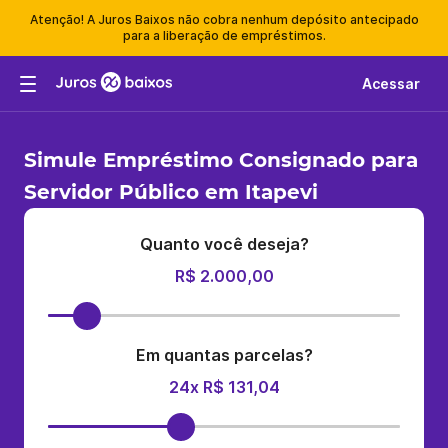
Atenção! A Juros Baixos não cobra nenhum depósito antecipado
para a liberação de empréstimos.
Acessar
Simule Empréstimo Consignado para
Servidor Público em Itapevi
Quanto você deseja?
R$ 2.000,00
Em quantas parcelas?
24x R$ 131,04