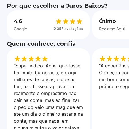
Por que escolher a Juros Baixos?
4,6
Ótimo
Google
Reclame Aqui
2.357 avaliações
Quem conhece, confia
"Super indico. Achei que fosse
"A experiência
ter muita burocracia, e exigir
Começou com
milhares de coisas, e que no
um bom come
fim, nao fossem aprovar ou
prático e seg
realmente o emprestimo não
cair na conta, mas ao finalizar
o pedido veio uma msg que em
ate um dia o dinheiro estaria na
conta, mas que nada, em
alguns minutos o valor estava