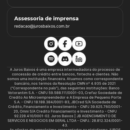
Assessoria de imprensa
redacao@jurosbaixos.com.br
A Juros Baixos é uma empresa intermediadora do processo de
concessão de crédito entre bancos, fintechs e clientes. Não
somos uma instituição financeira. Atuamos como correspondente
bancário, nos termos da Resolução CMN nº 4.935 de 2021
(“Correspondente no país”), das seguintes instituições: Banco
Votorantim S.A. - CNPJ 59.588.111/0001-03, Crefaz Sociedade de
Credito Ao Microempreendedor e A Empresa de Pequeno Porte
S.A. - CNPJ 18.188.384/0001-83, JBCred S/A Sociedade de
Crédito, Financiamento e Investimento - CNPJ 39.625.760/0001-
20, Omni S/A Credito Financiamento e Investimento - CNPJ
92.228.410/0001-02. Juros Baixos | JB AGENCIAMENTO DE
SERVICOS E NEGOCIOS EM GERAL LTDA - CNPJ.: 28.812.324/0001-
43.
As ofertas de empréstimo apresentadas na plataforma JUROS