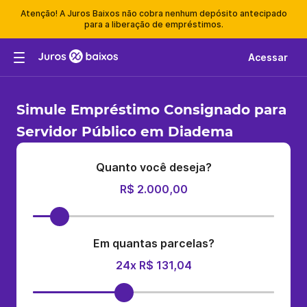
Atenção! A Juros Baixos não cobra nenhum depósito antecipado
para a liberação de empréstimos.
Acessar
Simule Empréstimo Consignado para
Servidor Público em Diadema
Quanto você deseja?
R$ 2.000,00
Em quantas parcelas?
24x R$ 131,04