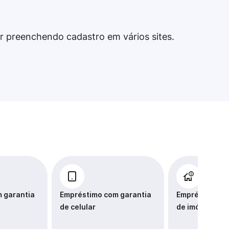
ir preenchendo cadastro em vários sites.
 garantia
Empréstimo com garantia
Empréstimo co
de celular
de imóvel