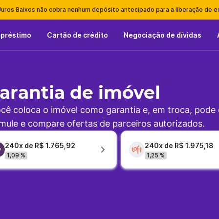
Juros Baixos não cobra nenhum depósito antecipado para a liberação de 
mpréstimo
Cartão de crédito
Negociação de dívidas
rantia de imóvel
cê coloca o imóvel como garantia e, em troca, pode
imule e compare ofertas de parceiros autorizados.
240x de R$ 1.765,92
240x de R$ 1.975,18
1,09 %
1,25 %