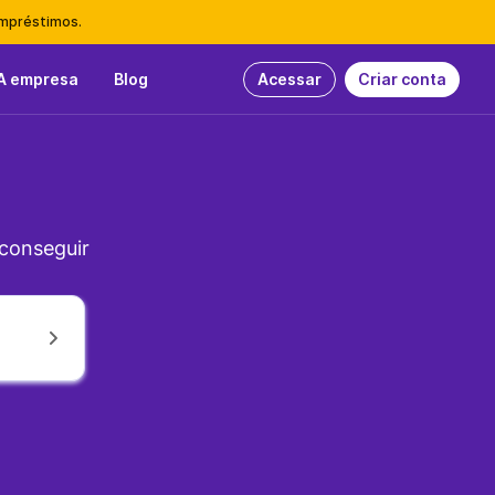
empréstimos.
A empresa
Blog
Acessar
Criar conta
 conseguir