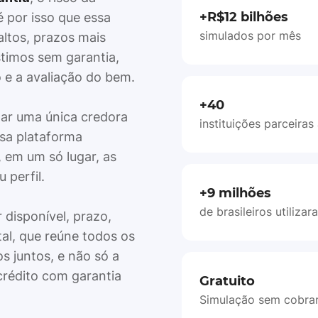
+R$12 bilhões
é por isso que essa
simulados por mês
ltos, prazos mais
timos sem garantia,
 e a avaliação do bem.
+40
tar uma única credora
instituições parceiras
ssa plataforma
, em um só lugar, as
 perfil.
+9 milhões
de brasileiros utiliza
 disponível, prazo,
tal, que reúne todos os
 juntos, e não só a
crédito com garantia
Gratuito
Simulação sem cobran