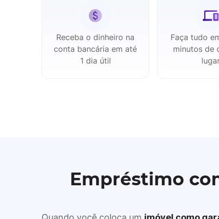
Receba o dinheiro na
Faça tudo e
conta bancária em até
minutos de 
1 dia útil
luga
Empréstimo com
Quando você coloca um
imóvel como gar