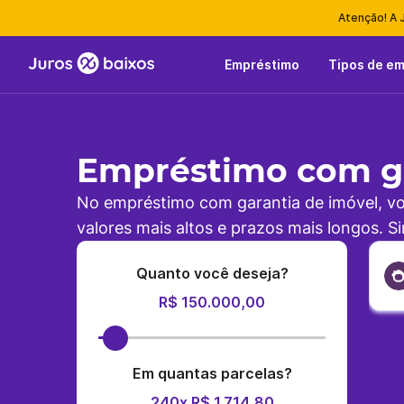
Atenção! A 
Empréstimo
Tipos de e
Empréstimo com ga
No empréstimo com garantia de imóvel, vo
valores mais altos e prazos mais longos. S
Quanto você deseja?
R$ 150.000,00
Em quantas parcelas?
240x R$ 1.714,80