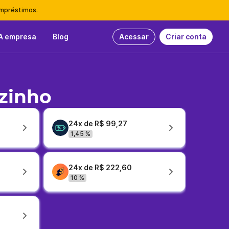
empréstimos.
A empresa
Blog
Acessar
Criar conta
zinho
24x de R$ 99,27
1,45 %
24x de R$ 222,60
10 %