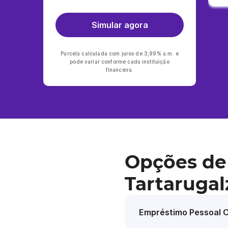
Simular agora
Parcela calculada com juros de 3,99% a.m. e
pode variar conforme cada instituição
financeira.
Opções de
Tartarugal
Empréstimo Pessoal O