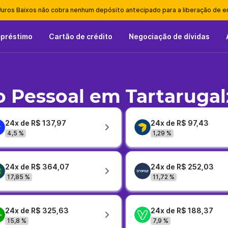
Juros Baixos não cobra nenhum depósito antecipado para a liberação de 
mpréstimo
Cartão de crédito
Negociação de dívidas
 Pessoal em Tartarugal
24x de R$ 137,97
24x de R$ 97,43
4,5 %
1,29 %
24x de R$ 364,07
24x de R$ 252,03
17,85 %
11,72 %
24x de R$ 325,63
24x de R$ 188,37
15,8 %
7,9 %