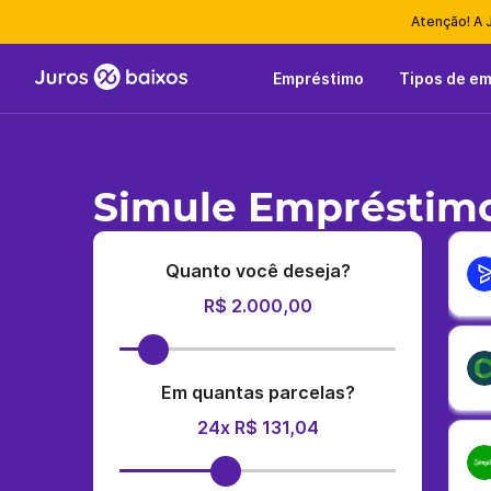
Atenção! A 
Empréstimo
Tipos de e
Simule Empréstimo
Quanto você deseja?
R$ 2.000,00
Em quantas parcelas?
24x R$ 131,04