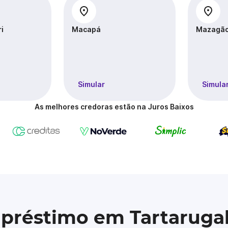
ri
Macapá
Mazagã
Simular
Simula
As melhores credoras estão na Juros Baixos
mpréstimo em Tartaruga