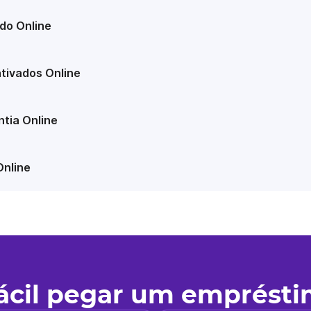
do Online
tivados Online
tia Online
Online
fácil pegar um emprést