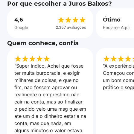
Por que escolher a Juros Baixos?
4,6
Ótimo
Google
Reclame Aqui
2.357 avaliações
Quem conhece, confia
"Super indico. Achei que fosse
"A experiência
ter muita burocracia, e exigir
Começou com
milhares de coisas, e que no
um bom come
fim, nao fossem aprovar ou
prático e seg
realmente o emprestimo não
cair na conta, mas ao finalizar
o pedido veio uma msg que em
ate um dia o dinheiro estaria na
conta, mas que nada, em
alguns minutos o valor estava