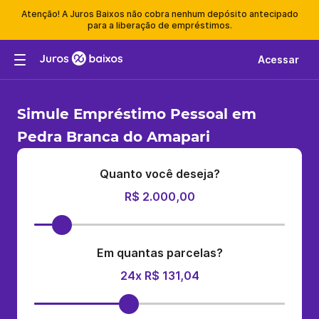
Atenção! A Juros Baixos não cobra nenhum depósito antecipado
para a liberação de empréstimos.
Acessar
Simule Empréstimo Pessoal em
Pedra Branca do Amapari
Quanto você deseja?
R$ 2.000,00
Em quantas parcelas?
24x R$ 131,04