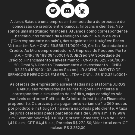
A Juros Baixos é uma empresa intermediadora do processo de
concessão de crédito entre bancos, fintechs e clientes. Não
somos uma instituição financeira. Atuamos como correspondente
bancário, nos termos da Resolução CMN nº 4.935 de 2021
(“Correspondente no país”), das seguintes instituições: Banco
Votorantim S.A. - CNPJ 59.588.111/0001-03, Crefaz Sociedade de
Credito Ao Microempreendedor e A Empresa de Pequeno Porte
S.A. - CNPJ 18.188.384/0001-83, JBCred S/A Sociedade de
Crédito, Financiamento e Investimento - CNPJ 39.625.760/0001-
20, Omni S/A Credito Financiamento e Investimento - CNPJ
92.228.410/0001-02. Juros Baixos | JB AGENCIAMENTO DE
SERVICOS E NEGOCIOS EM GERAL LTDA - CNPJ.: 28.812.324/0001-
43.
As ofertas de empréstimo apresentadas na plataforma JUROS
BAIXOS são formuladas pelas Instituições Financeiras e
correspondem a simulações de crédito, cujas condições são
variáveis conforme Política de Crédito da Instituição Financeira
proponente. Os prazos para pagamento variam de 1 a 360 meses
por produto e Instituição financeira escolhida pelo cliente. A taxa
de juros oferecida pelos parceiros varia de 0,89% a.m. a 19,99%
a.m. Exemplo: Valor: R$ 3.000,00; prazo: 12 meses; Taxa de Juros:
1,41% a.m.; CET 64,4% a.a.; Parcelas R$ 273,50; Valor total com IOF
incluso: R$ 3.282,00