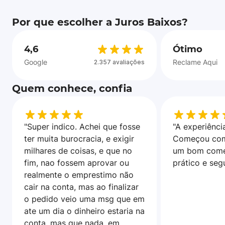
Por que escolher a Juros Baixos?
4,6
Ótimo
Google
Reclame Aqui
2.357 avaliações
Quem conhece, confia
"Super indico. Achei que fosse
"A experiência
ter muita burocracia, e exigir
Começou com
milhares de coisas, e que no
um bom come
fim, nao fossem aprovar ou
prático e seg
realmente o emprestimo não
cair na conta, mas ao finalizar
o pedido veio uma msg que em
ate um dia o dinheiro estaria na
conta, mas que nada, em