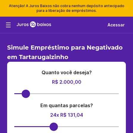
Atenção! A Juros Baixos não cobra nenhum depósito antecipado
para a liberação de empréstimos.
Acessar
Simule Empréstimo para Negativado
em Tartarugalzinho
Quanto você deseja?
R$ 2.000,00
Em quantas parcelas?
24x R$ 131,04