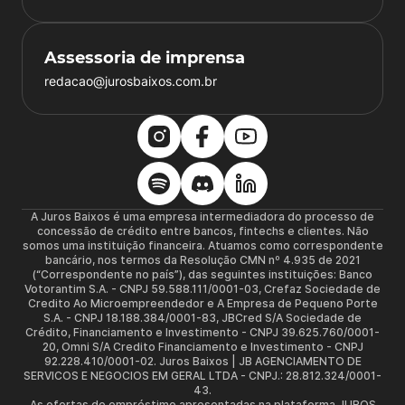
Assessoria de imprensa
redacao@jurosbaixos.com.br
A Juros Baixos é uma empresa intermediadora do processo de
concessão de crédito entre bancos, fintechs e clientes. Não
somos uma instituição financeira. Atuamos como correspondente
bancário, nos termos da Resolução CMN nº 4.935 de 2021
(“Correspondente no país”), das seguintes instituições: Banco
Votorantim S.A. - CNPJ 59.588.111/0001-03, Crefaz Sociedade de
Credito Ao Microempreendedor e A Empresa de Pequeno Porte
S.A. - CNPJ 18.188.384/0001-83, JBCred S/A Sociedade de
Crédito, Financiamento e Investimento - CNPJ 39.625.760/0001-
20, Omni S/A Credito Financiamento e Investimento - CNPJ
92.228.410/0001-02. Juros Baixos | JB AGENCIAMENTO DE
SERVICOS E NEGOCIOS EM GERAL LTDA - CNPJ.: 28.812.324/0001-
43.
As ofertas de empréstimo apresentadas na plataforma JUROS