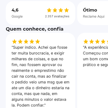
4,6
Ótimo
Google
Reclame Aqui
2.357 avaliações
Quem conhece, confia
"Super indico. Achei que fosse
"A experiência
ter muita burocracia, e exigir
Começou com
milhares de coisas, e que no
um bom come
fim, nao fossem aprovar ou
prático e seg
realmente o emprestimo não
cair na conta, mas ao finalizar
o pedido veio uma msg que em
ate um dia o dinheiro estaria na
conta, mas que nada, em
alguns minutos o valor estava
la. Podem confiar."