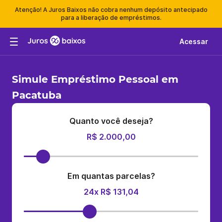
Atenção! A Juros Baixos não cobra nenhum depósito antecipado
para a liberação de empréstimos.
Acessar
Simule Empréstimo Pessoal em
Pacatuba
Quanto você deseja?
R$ 2.000,00
Em quantas parcelas?
24x R$ 131,04