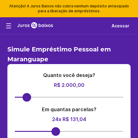
Atenção! A Juros Baixos não cobra nenhum depósito antecipado
para a liberação de empréstimos.
Acessar
Simule Empréstimo Pessoal em
Maranguape
Quanto você deseja?
R$ 2.000,00
Em quantas parcelas?
24x R$ 131,04