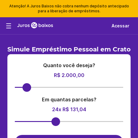
Atenção! A Juros Baixos não cobra nenhum depósito antecipado
para a liberação de empréstimos.
Acessar
Simule Empréstimo Pessoal em Crato
Quanto você deseja?
R$ 2.000,00
Em quantas parcelas?
24x R$ 131,04