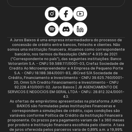
A Juros Baixos é uma empresa intermediadora do processo de
concessão de crédito entre bancos, fintechs e clientes. Não
somos uma instituição financeira. Atuamos como correspondente
bancário, nos termos da Resolução CMN nº 4.935 de 2021
(“Correspondente no país”), das seguintes instituições: Banco
Votorantim S.A. - CNPJ 59.588.111/0001-03, Crefaz Sociedade de
Credito Ao Microempreendedor e A Empresa de Pequeno Porte
S.A. - CNPJ 18.188.384/0001-83, JBCred S/A Sociedade de
Crédito, Financiamento e Investimento - CNPJ 39.625.760/0001-
20, Omni S/A Credito Financiamento e Investimento - CNPJ
92.228.410/0001-02. Juros Baixos | JB AGENCIAMENTO DE
SERVICOS E NEGOCIOS EM GERAL LTDA - CNPJ.: 28.812.324/0001-
43.
As ofertas de empréstimo apresentadas na plataforma JUROS
BAIXOS são formuladas pelas Instituições Financeiras e
correspondem a simulações de crédito, cujas condições são
variáveis conforme Política de Crédito da Instituição Financeira
proponente. Os prazos para pagamento variam de 1 a 360 meses
por produto e Instituição financeira escolhida pelo cliente. A taxa
de juros oferecida pelos parceiros varia de 0,89% a.m. a 19,99%