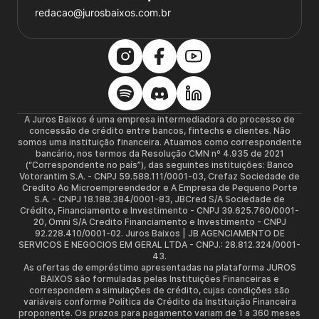
redacao@jurosbaixos.com.br
A Juros Baixos é uma empresa intermediadora do processo de
concessão de crédito entre bancos, fintechs e clientes. Não
somos uma instituição financeira. Atuamos como correspondente
bancário, nos termos da Resolução CMN nº 4.935 de 2021
(“Correspondente no país”), das seguintes instituições: Banco
Votorantim S.A. - CNPJ 59.588.111/0001-03, Crefaz Sociedade de
Credito Ao Microempreendedor e A Empresa de Pequeno Porte
S.A. - CNPJ 18.188.384/0001-83, JBCred S/A Sociedade de
Crédito, Financiamento e Investimento - CNPJ 39.625.760/0001-
20, Omni S/A Credito Financiamento e Investimento - CNPJ
92.228.410/0001-02. Juros Baixos | JB AGENCIAMENTO DE
SERVICOS E NEGOCIOS EM GERAL LTDA - CNPJ.: 28.812.324/0001-
43.
As ofertas de empréstimo apresentadas na plataforma JUROS
BAIXOS são formuladas pelas Instituições Financeiras e
correspondem a simulações de crédito, cujas condições são
variáveis conforme Política de Crédito da Instituição Financeira
proponente. Os prazos para pagamento variam de 1 a 360 meses