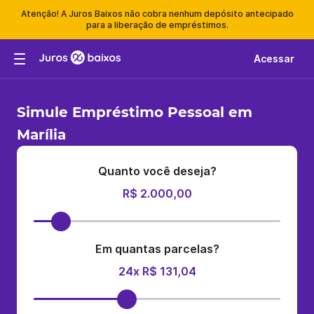
Atenção! A Juros Baixos não cobra nenhum depósito antecipado
para a liberação de empréstimos.
Acessar
Simule Empréstimo Pessoal em
Marília
Quanto você deseja?
R$ 2.000,00
Em quantas parcelas?
24x R$ 131,04