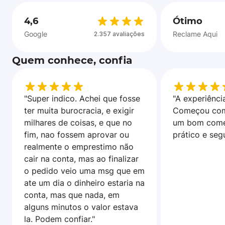
4,6
Ótimo
Google
Reclame Aqui
2.357 avaliações
Quem conhece, confia
"Super indico. Achei que fosse
"A experiência
ter muita burocracia, e exigir
Começou com
milhares de coisas, e que no
um bom come
fim, nao fossem aprovar ou
prático e seg
realmente o emprestimo não
cair na conta, mas ao finalizar
o pedido veio uma msg que em
ate um dia o dinheiro estaria na
conta, mas que nada, em
alguns minutos o valor estava
la. Podem confiar."