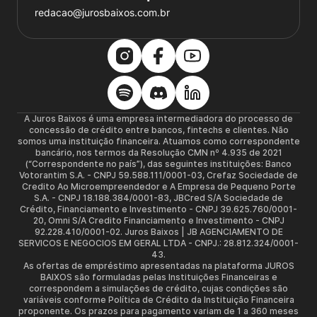
redacao@jurosbaixos.com.br
A Juros Baixos é uma empresa intermediadora do processo de
concessão de crédito entre bancos, fintechs e clientes. Não
somos uma instituição financeira. Atuamos como correspondente
bancário, nos termos da Resolução CMN nº 4.935 de 2021
(“Correspondente no país”), das seguintes instituições: Banco
Votorantim S.A. - CNPJ 59.588.111/0001-03, Crefaz Sociedade de
Credito Ao Microempreendedor e A Empresa de Pequeno Porte
S.A. - CNPJ 18.188.384/0001-83, JBCred S/A Sociedade de
Crédito, Financiamento e Investimento - CNPJ 39.625.760/0001-
20, Omni S/A Credito Financiamento e Investimento - CNPJ
92.228.410/0001-02. Juros Baixos | JB AGENCIAMENTO DE
SERVICOS E NEGOCIOS EM GERAL LTDA - CNPJ.: 28.812.324/0001-
43.
As ofertas de empréstimo apresentadas na plataforma JUROS
BAIXOS são formuladas pelas Instituições Financeiras e
correspondem a simulações de crédito, cujas condições são
variáveis conforme Política de Crédito da Instituição Financeira
proponente. Os prazos para pagamento variam de 1 a 360 meses