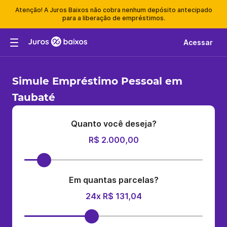
Atenção! A Juros Baixos não cobra nenhum depósito antecipado
para a liberação de empréstimos.
Acessar
Simule Empréstimo Pessoal em
Taubaté
Quanto você deseja?
R$ 2.000,00
Em quantas parcelas?
24x R$ 131,04