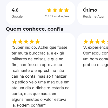
4,6
Ótimo
Google
Reclame Aqui
2.357 avaliações
Quem conhece, confia
"Super indico. Achei que fosse
"A experiência
ter muita burocracia, e exigir
Começou com
milhares de coisas, e que no
um bom come
fim, nao fossem aprovar ou
prático e seg
realmente o emprestimo não
cair na conta, mas ao finalizar
o pedido veio uma msg que em
ate um dia o dinheiro estaria na
conta, mas que nada, em
alguns minutos o valor estava
la. Podem confiar."