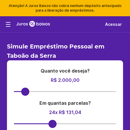
Atenção! A Juros Baixos não cobra nenhum depósito antecipado
para a liberação de empréstimos.
Acessar
Simule Empréstimo Pessoal em
Taboão da Serra
Quanto você deseja?
R$ 2.000,00
Em quantas parcelas?
24x R$ 131,04