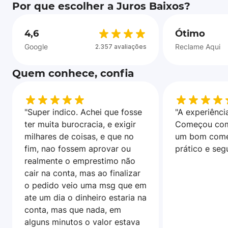
Por que escolher a Juros Baixos?
4,6
Ótimo
Google
Reclame Aqui
2.357 avaliações
Quem conhece, confia
"Super indico. Achei que fosse
"A experiência
ter muita burocracia, e exigir
Começou com
milhares de coisas, e que no
um bom come
fim, nao fossem aprovar ou
prático e seg
realmente o emprestimo não
cair na conta, mas ao finalizar
o pedido veio uma msg que em
ate um dia o dinheiro estaria na
conta, mas que nada, em
alguns minutos o valor estava