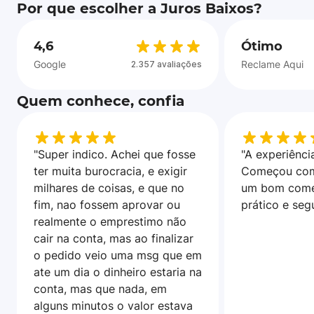
Por que escolher a Juros Baixos?
4,6
Ótimo
Google
Reclame Aqui
2.357 avaliações
Quem conhece, confia
"Super indico. Achei que fosse
"A experiência
ter muita burocracia, e exigir
Começou com
milhares de coisas, e que no
um bom come
fim, nao fossem aprovar ou
prático e seg
realmente o emprestimo não
cair na conta, mas ao finalizar
o pedido veio uma msg que em
ate um dia o dinheiro estaria na
conta, mas que nada, em
alguns minutos o valor estava