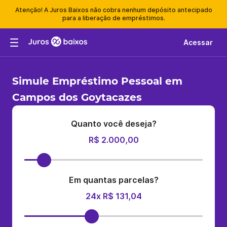
Atenção! A Juros Baixos não cobra nenhum depósito antecipado
para a liberação de empréstimos.
Acessar
Simule Empréstimo Pessoal em
Campos dos Goytacazes
Quanto você deseja?
R$ 2.000,00
Em quantas parcelas?
24x R$ 131,04