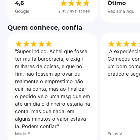
4,6
Ótimo
Google
Reclame Aqui
2.357 avaliações
Quem conhece, confia
"Super indico. Achei que fosse
"A experiência
ter muita burocracia, e exigir
Começou com
milhares de coisas, e que no
um bom come
fim, nao fossem aprovar ou
prático e seg
realmente o emprestimo não
cair na conta, mas ao finalizar
o pedido veio uma msg que em
ate um dia o dinheiro estaria na
conta, mas que nada, em
alguns minutos o valor estava
la. Podem confiar."
Maria F.
Ecias V.