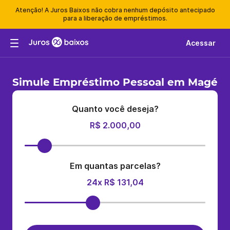
Atenção! A Juros Baixos não cobra nenhum depósito antecipado
para a liberação de empréstimos.
Acessar
Simule Empréstimo Pessoal em Magé
Quanto você deseja?
R$ 2.000,00
Em quantas parcelas?
24x R$ 131,04