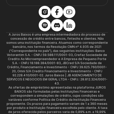
A Juros Baixos é uma empresa intermediadora do processo de
concessão de crédito entre bancos, fintechs e clientes. Não
somos uma instituição financeira. Atuamos como correspondente
bancário, nos termos da Resolução CMN nº 4.935 de 2021
(“Correspondente no país”), das seguintes instituições: Banco
Votorantim S.A. - CNPJ 59.588.111/0001-03, Crefaz Sociedade de
Credito Ao Microempreendedor e A Empresa de Pequeno Porte
S.A. - CNPJ 18.188.384/0001-83, JBCred S/A Sociedade de
Crédito, Financiamento e Investimento - CNPJ 39.625.760/0001-
20, Omni S/A Credito Financiamento e Investimento - CNPJ
92.228.410/0001-02. Juros Baixos | JB AGENCIAMENTO DE
SERVICOS E NEGOCIOS EM GERAL LTDA - CNPJ.: 28.812.324/0001-
43.
As ofertas de empréstimo apresentadas na plataforma JUROS
BAIXOS são formuladas pelas Instituições Financeiras e
correspondem a simulações de crédito, cujas condições são
variáveis conforme Política de Crédito da Instituição Financeira
proponente. Os prazos para pagamento variam de 1 a 360 meses
por produto e Instituição financeira escolhida pelo cliente. A taxa
de juros oferecida pelos parceiros varia de 0,89% a.m. a 19,99%