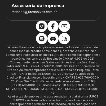
Assessoria de imprensa
redacao@jurosbaixos.com.br
A Juros Baixos é uma empresa intermediadora do processo de
concessão de crédito entre bancos, fintechs e clientes. Não
somos uma instituição financeira. Atuamos como correspondente
bancário, nos termos da Resolução CMN nº 4.935 de 2021
(“Correspondente no país”), das seguintes instituições: Banco
Votorantim S.A. - CNPJ 59.588.111/0001-03, Crefaz Sociedade de
Credito Ao Microempreendedor e A Empresa de Pequeno Porte
S.A. - CNPJ 18.188.384/0001-83, JBCred S/A Sociedade de
Crédito, Financiamento e Investimento - CNPJ 39.625.760/0001-
20, Omni S/A Credito Financiamento e Investimento - CNPJ
92.228.410/0001-02. Juros Baixos | JB AGENCIAMENTO DE
SERVICOS E NEGOCIOS EM GERAL LTDA - CNPJ.: 28.812.324/0001-
43.
As ofertas de empréstimo apresentadas na plataforma JUROS
BAIXOS são formuladas pelas Instituições Financeiras e
correspondem a simulações de crédito, cujas condições são