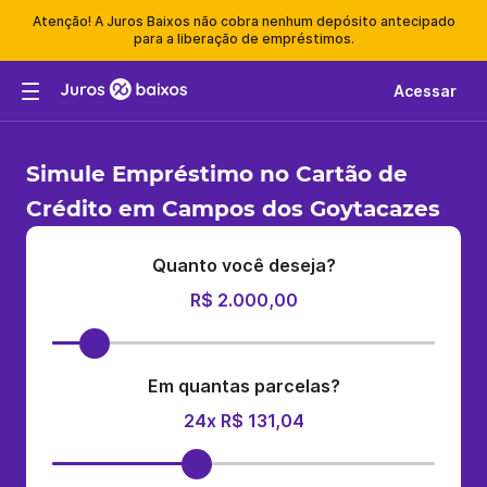
Atenção! A Juros Baixos não cobra nenhum depósito antecipado
para a liberação de empréstimos.
Acessar
Simule Empréstimo no Cartão de
Crédito em Campos dos Goytacazes
Quanto você deseja?
R$ 2.000,00
Em quantas parcelas?
24x R$ 131,04