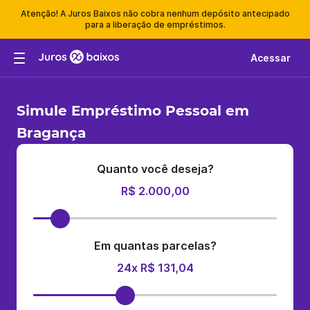
Atenção! A Juros Baixos não cobra nenhum depósito antecipado
para a liberação de empréstimos.
Acessar
Simule Empréstimo Pessoal em
Bragança
Quanto você deseja?
R$ 2.000,00
Em quantas parcelas?
24x R$ 131,04