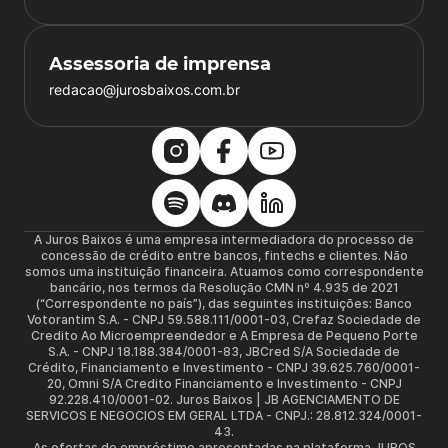
Assessoria de imprensa
redacao@jurosbaixos.com.br
A Juros Baixos é uma empresa intermediadora do processo de
concessão de crédito entre bancos, fintechs e clientes. Não
somos uma instituição financeira. Atuamos como correspondente
bancário, nos termos da Resolução CMN nº 4.935 de 2021
(“Correspondente no país”), das seguintes instituições: Banco
Votorantim S.A. - CNPJ 59.588.111/0001-03, Crefaz Sociedade de
Credito Ao Microempreendedor e A Empresa de Pequeno Porte
S.A. - CNPJ 18.188.384/0001-83, JBCred S/A Sociedade de
Crédito, Financiamento e Investimento - CNPJ 39.625.760/0001-
20, Omni S/A Credito Financiamento e Investimento - CNPJ
92.228.410/0001-02. Juros Baixos | JB AGENCIAMENTO DE
SERVICOS E NEGOCIOS EM GERAL LTDA - CNPJ.: 28.812.324/0001-
43.
As ofertas de empréstimo apresentadas na plataforma JUROS