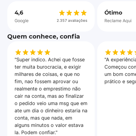
4,6
Ótimo
Google
Reclame Aqui
2.357 avaliações
Quem conhece, confia
"Super indico. Achei que fosse
"A experiência
ter muita burocracia, e exigir
Começou com
milhares de coisas, e que no
um bom come
fim, nao fossem aprovar ou
prático e seg
realmente o emprestimo não
cair na conta, mas ao finalizar
o pedido veio uma msg que em
ate um dia o dinheiro estaria na
conta, mas que nada, em
alguns minutos o valor estava
la. Podem confiar."