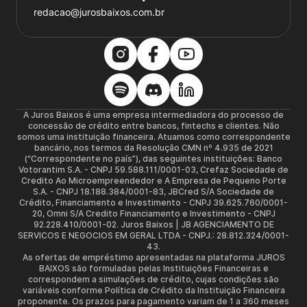
redacao@jurosbaixos.com.br
A Juros Baixos é uma empresa intermediadora do processo de
concessão de crédito entre bancos, fintechs e clientes. Não
somos uma instituição financeira. Atuamos como correspondente
bancário, nos termos da Resolução CMN nº 4.935 de 2021
(“Correspondente no país”), das seguintes instituições: Banco
Votorantim S.A. - CNPJ 59.588.111/0001-03, Crefaz Sociedade de
Credito Ao Microempreendedor e A Empresa de Pequeno Porte
S.A. - CNPJ 18.188.384/0001-83, JBCred S/A Sociedade de
Crédito, Financiamento e Investimento - CNPJ 39.625.760/0001-
20, Omni S/A Credito Financiamento e Investimento - CNPJ
92.228.410/0001-02. Juros Baixos | JB AGENCIAMENTO DE
SERVICOS E NEGOCIOS EM GERAL LTDA - CNPJ.: 28.812.324/0001-
43.
As ofertas de empréstimo apresentadas na plataforma JUROS
BAIXOS são formuladas pelas Instituições Financeiras e
correspondem a simulações de crédito, cujas condições são
variáveis conforme Política de Crédito da Instituição Financeira
proponente. Os prazos para pagamento variam de 1 a 360 meses