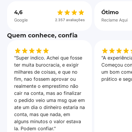
4,6
Ótimo
Google
Reclame Aqui
2.357 avaliações
Quem conhece, confia
"Super indico. Achei que fosse
"A experiência
ter muita burocracia, e exigir
Começou com
milhares de coisas, e que no
um bom come
fim, nao fossem aprovar ou
prático e seg
realmente o emprestimo não
cair na conta, mas ao finalizar
o pedido veio uma msg que em
ate um dia o dinheiro estaria na
conta, mas que nada, em
alguns minutos o valor estava
la. Podem confiar."