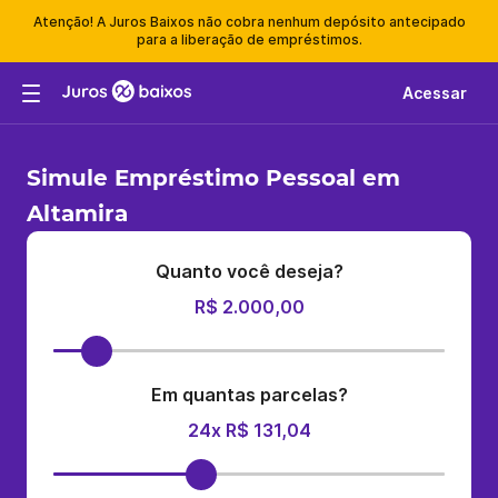
Atenção! A Juros Baixos não cobra nenhum depósito antecipado
para a liberação de empréstimos.
Acessar
Simule Empréstimo Pessoal em
Altamira
Quanto você deseja?
R$ 2.000,00
Em quantas parcelas?
24x R$ 131,04