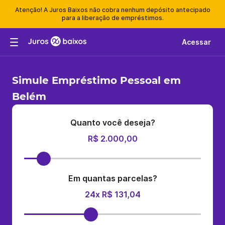
Atenção! A Juros Baixos não cobra nenhum depósito antecipado
para a liberação de empréstimos.
Acessar
Simule Empréstimo Pessoal em
Belém
Quanto você deseja?
R$ 2.000,00
Em quantas parcelas?
24x R$ 131,04