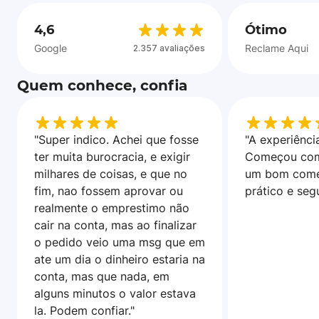
4,6
Ótimo
Google
Reclame Aqui
2.357 avaliações
Quem conhece, confia
"Super indico. Achei que fosse
"A experiência
ter muita burocracia, e exigir
Começou com
milhares de coisas, e que no
um bom come
fim, nao fossem aprovar ou
prático e seg
realmente o emprestimo não
cair na conta, mas ao finalizar
o pedido veio uma msg que em
ate um dia o dinheiro estaria na
conta, mas que nada, em
alguns minutos o valor estava
la. Podem confiar."