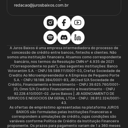
redacao@jurosbaixos.com.br
A Juros Baixos é uma empresa intermediadora do processo de
concessão de crédito entre bancos, fintechs e clientes. Não
somos uma instituição financeira. Atuamos como correspondente
bancário, nos termos da Resolução CMN nº 4.935 de 2021
(“Correspondente no país”), das seguintes instituições: Banco
Votorantim S.A. - CNPJ 59.588.111/0001-03, Crefaz Sociedade de
Credito Ao Microempreendedor e A Empresa de Pequeno Porte
S.A. - CNPJ 18.188.384/0001-83, JBCred S/A Sociedade de
Crédito, Financiamento e Investimento - CNPJ 39.625.760/0001-
20, Omni S/A Credito Financiamento e Investimento - CNPJ
92.228.410/0001-02. Juros Baixos | JB AGENCIAMENTO DE
SERVICOS E NEGOCIOS EM GERAL LTDA - CNPJ.: 28.812.324/0001-
43.
As ofertas de empréstimo apresentadas na plataforma JUROS
BAIXOS são formuladas pelas Instituições Financeiras e
correspondem a simulações de crédito, cujas condições são
variáveis conforme Política de Crédito da Instituição Financeira
proponente. Os prazos para pagamento variam de 1 a 360 meses