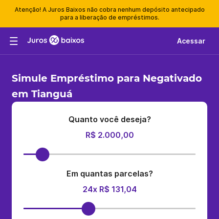
Atenção! A Juros Baixos não cobra nenhum depósito antecipado
para a liberação de empréstimos.
Acessar
Simule Empréstimo para Negativado
em Tianguá
Quanto você deseja?
R$ 2.000,00
Em quantas parcelas?
24x R$ 131,04