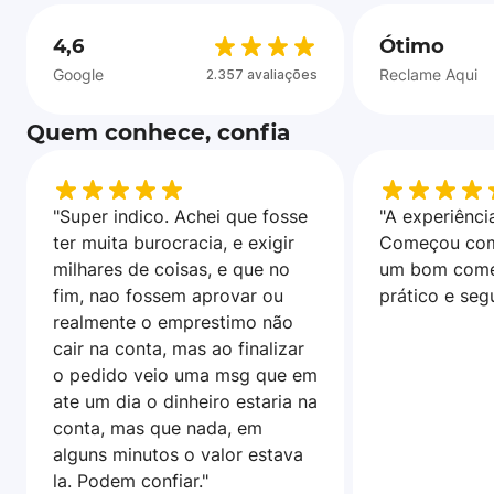
4,6
Ótimo
Google
Reclame Aqui
2.357 avaliações
Quem conhece, confia
"Super indico. Achei que fosse
"A experiência
ter muita burocracia, e exigir
Começou com
milhares de coisas, e que no
um bom come
fim, nao fossem aprovar ou
prático e seg
realmente o emprestimo não
cair na conta, mas ao finalizar
o pedido veio uma msg que em
ate um dia o dinheiro estaria na
conta, mas que nada, em
alguns minutos o valor estava
la. Podem confiar."