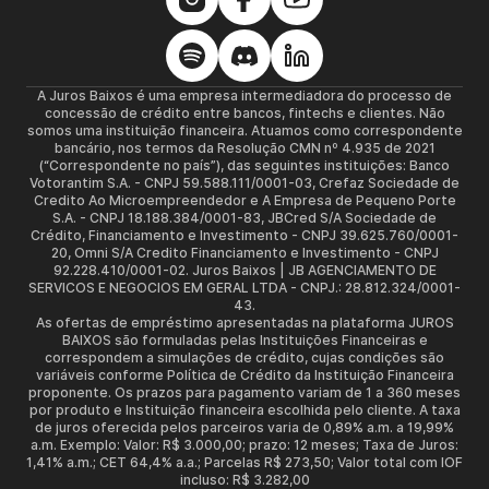
A Juros Baixos é uma empresa intermediadora do processo de
concessão de crédito entre bancos, fintechs e clientes. Não
somos uma instituição financeira. Atuamos como correspondente
bancário, nos termos da Resolução CMN nº 4.935 de 2021
(“Correspondente no país”), das seguintes instituições: Banco
Votorantim S.A. - CNPJ 59.588.111/0001-03, Crefaz Sociedade de
Credito Ao Microempreendedor e A Empresa de Pequeno Porte
S.A. - CNPJ 18.188.384/0001-83, JBCred S/A Sociedade de
Crédito, Financiamento e Investimento - CNPJ 39.625.760/0001-
20, Omni S/A Credito Financiamento e Investimento - CNPJ
92.228.410/0001-02. Juros Baixos | JB AGENCIAMENTO DE
SERVICOS E NEGOCIOS EM GERAL LTDA - CNPJ.: 28.812.324/0001-
43.
As ofertas de empréstimo apresentadas na plataforma JUROS
BAIXOS são formuladas pelas Instituições Financeiras e
correspondem a simulações de crédito, cujas condições são
variáveis conforme Política de Crédito da Instituição Financeira
proponente. Os prazos para pagamento variam de 1 a 360 meses
por produto e Instituição financeira escolhida pelo cliente. A taxa
de juros oferecida pelos parceiros varia de 0,89% a.m. a 19,99%
a.m. Exemplo: Valor: R$ 3.000,00; prazo: 12 meses; Taxa de Juros:
1,41% a.m.; CET 64,4% a.a.; Parcelas R$ 273,50; Valor total com IOF
incluso: R$ 3.282,00