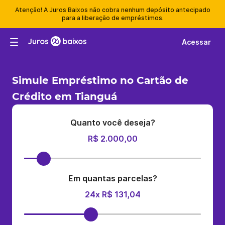
Atenção! A Juros Baixos não cobra nenhum depósito antecipado
para a liberação de empréstimos.
Acessar
Simule Empréstimo no Cartão de
Crédito em Tianguá
Quanto você deseja?
R$ 2.000,00
Em quantas parcelas?
24x R$ 131,04