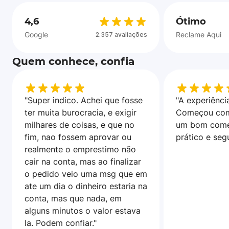
4,6
Ótimo
Google
Reclame Aqui
2.357 avaliações
Quem conhece, confia
"Super indico. Achei que fosse
"A experiência
ter muita burocracia, e exigir
Começou com
milhares de coisas, e que no
um bom come
fim, nao fossem aprovar ou
prático e seg
realmente o emprestimo não
cair na conta, mas ao finalizar
o pedido veio uma msg que em
ate um dia o dinheiro estaria na
conta, mas que nada, em
alguns minutos o valor estava
la. Podem confiar."