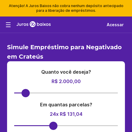
Atenção! A Juros Baixos não cobra nenhum depósito antecipado
para a liberação de empréstimos.
Acessar
Simule Empréstimo para Negativado
em Crateús
Quanto você deseja?
R$ 2.000,00
Em quantas parcelas?
24x R$ 131,04