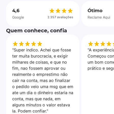
4,6
Ótimo
Google
Reclame Aqui
2.357 avaliações
Quem conhece, confia
"Super indico. Achei que fosse
"A experiência
ter muita burocracia, e exigir
Começou com
milhares de coisas, e que no
um bom come
fim, nao fossem aprovar ou
prático e seg
realmente o emprestimo não
cair na conta, mas ao finalizar
o pedido veio uma msg que em
ate um dia o dinheiro estaria na
conta, mas que nada, em
alguns minutos o valor estava
la. Podem confiar."