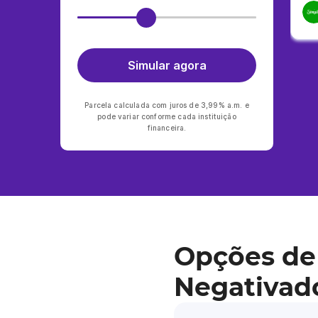
Simular agora
Parcela calculada com juros de 3,99% a.m. e
pode variar conforme cada instituição
financeira.
Opções de
Negativad