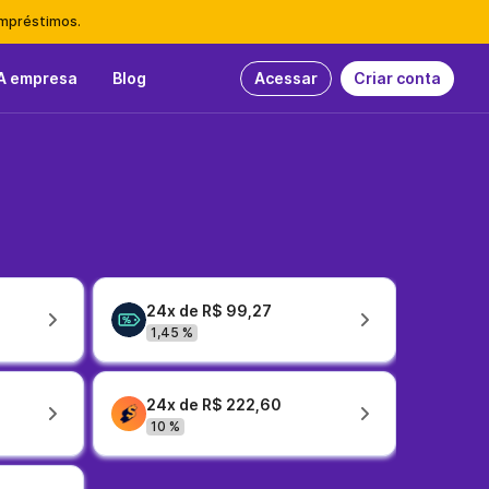
empréstimos.
A empresa
Blog
Acessar
Criar conta
24x de R$ 99,27
1,45 %
24x de R$ 222,60
10 %