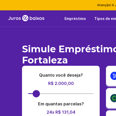
Atenção! A 
Empréstimo
Tipos de e
Simule Empréstim
Fortaleza
Quanto você deseja?
R$ 2.000,00
Em quantas parcelas?
24x R$ 131,04