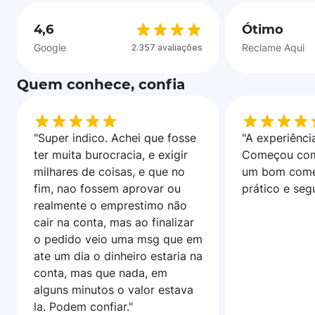
4,6
Ótimo
Google
Reclame Aqui
2.357 avaliações
Quem conhece, confia
"Super indico. Achei que fosse
"A experiência
ter muita burocracia, e exigir
Começou com
milhares de coisas, e que no
um bom come
fim, nao fossem aprovar ou
prático e seg
realmente o emprestimo não
cair na conta, mas ao finalizar
o pedido veio uma msg que em
ate um dia o dinheiro estaria na
conta, mas que nada, em
alguns minutos o valor estava
la. Podem confiar."