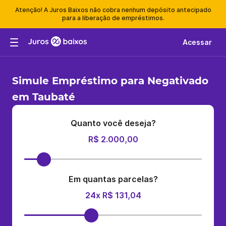
Atenção! A Juros Baixos não cobra nenhum depósito antecipado
para a liberação de empréstimos.
Acessar
Simule Empréstimo para Negativado
em Taubaté
Quanto você deseja?
R$ 2.000,00
Em quantas parcelas?
24x R$ 131,04