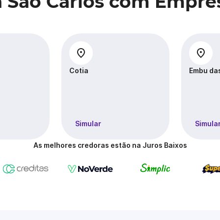
a São Carlos com Empré
Cotia
Embu das
Simular
Simula
As melhores credoras estão na Juros Baixos