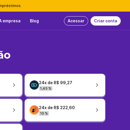
empréstimos.
A empresa
Blog
Acessar
Criar conta
ão
24x de R$ 99,27
1,45 %
24x de R$ 222,60
10 %