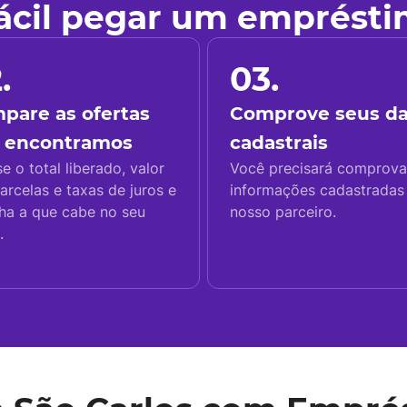
fácil pegar um emprést
.
03.
pare as ofertas
Comprove seus d
 encontramos
cadastrais
se o total liberado, valor
Você precisará comprova
arcelas e taxas de juros e
informações cadastrada
ha a que cabe no seu
nosso parceiro.
.