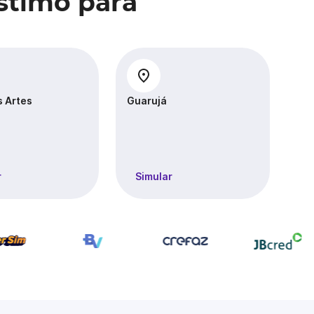
stimo para
 Artes
Guarujá
Hor
r
Simular
S