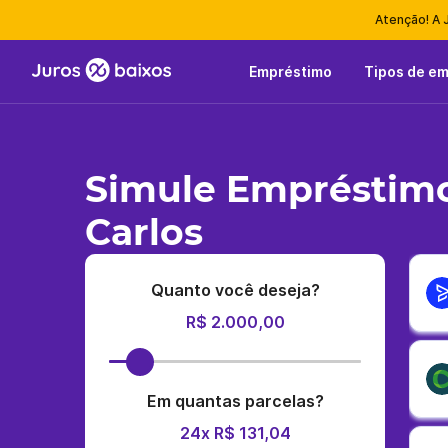
Atenção! A 
Empréstimo
Tipos de e
Simule Empréstimo
Carlos
Quanto você deseja?
R$ 2.000,00
Em quantas parcelas?
24x R$ 131,04