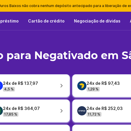
Juros Baixos não cobra nenhum depósito antecipado para a liberação de 
mpréstimo
Cartão de crédito
Negociação de dívidas
 para Negativado em S
24x de R$ 137,97
24x de R$ 97,43
4,5 %
1,29 %
24x de R$ 364,07
24x de R$ 252,03
17,85 %
11,72 %