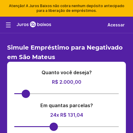
Atenção! A Juros Baixos não cobra nenhum depósito antecipado
para a liberação de empréstimos.
Acessar
Simule Empréstimo para Negativado
em São Mateus
Quanto você deseja?
R$ 2.000,00
Em quantas parcelas?
24x R$ 131,04