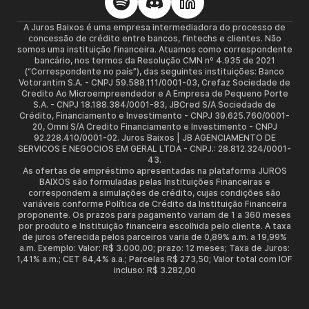
A Juros Baixos é uma empresa intermediadora do processo de
concessão de crédito entre bancos, fintechs e clientes. Não
somos uma instituição financeira. Atuamos como correspondente
bancário, nos termos da Resolução CMN nº 4.935 de 2021
(“Correspondente no país”), das seguintes instituições: Banco
Votorantim S.A. - CNPJ 59.588.111/0001-03, Crefaz Sociedade de
Credito Ao Microempreendedor e A Empresa de Pequeno Porte
S.A. - CNPJ 18.188.384/0001-83, JBCred S/A Sociedade de
Crédito, Financiamento e Investimento - CNPJ 39.625.760/0001-
20, Omni S/A Credito Financiamento e Investimento - CNPJ
92.228.410/0001-02. Juros Baixos | JB AGENCIAMENTO DE
SERVICOS E NEGOCIOS EM GERAL LTDA - CNPJ.: 28.812.324/0001-
43.
As ofertas de empréstimo apresentadas na plataforma JUROS
BAIXOS são formuladas pelas Instituições Financeiras e
correspondem a simulações de crédito, cujas condições são
variáveis conforme Política de Crédito da Instituição Financeira
proponente. Os prazos para pagamento variam de 1 a 360 meses
por produto e Instituição financeira escolhida pelo cliente. A taxa
de juros oferecida pelos parceiros varia de 0,89% a.m. a 19,99%
a.m. Exemplo: Valor: R$ 3.000,00; prazo: 12 meses; Taxa de Juros:
1,41% a.m.; CET 64,4% a.a.; Parcelas R$ 273,50; Valor total com IOF
incluso: R$ 3.282,00