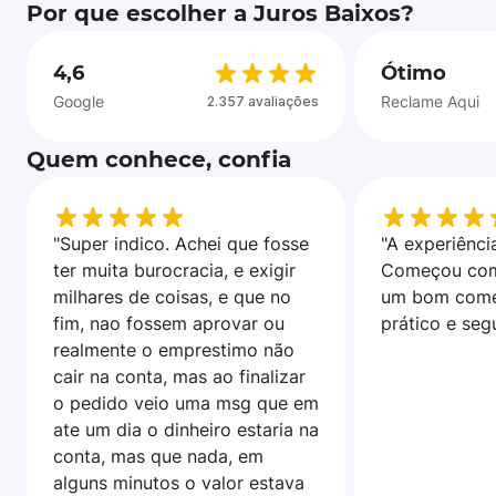
Por que escolher a Juros Baixos?
4,6
Ótimo
Google
Reclame Aqui
2.357 avaliações
Quem conhece, confia
"Super indico. Achei que fosse
"A experiência
ter muita burocracia, e exigir
Começou com
milhares de coisas, e que no
um bom come
fim, nao fossem aprovar ou
prático e seg
realmente o emprestimo não
cair na conta, mas ao finalizar
o pedido veio uma msg que em
ate um dia o dinheiro estaria na
conta, mas que nada, em
alguns minutos o valor estava