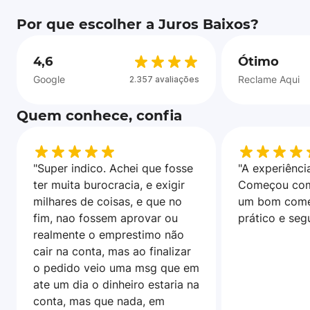
Por que escolher a Juros Baixos?
4,6
Ótimo
Google
Reclame Aqui
2.357 avaliações
Quem conhece, confia
"Super indico. Achei que fosse
"A experiência
ter muita burocracia, e exigir
Começou com
milhares de coisas, e que no
um bom come
fim, nao fossem aprovar ou
prático e seg
realmente o emprestimo não
cair na conta, mas ao finalizar
o pedido veio uma msg que em
ate um dia o dinheiro estaria na
conta, mas que nada, em