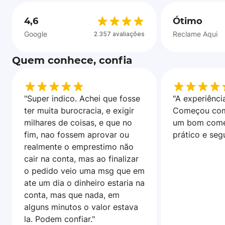
4,6
Ótimo
Google
Reclame Aqui
2.357 avaliações
Quem conhece, confia
"Super indico. Achei que fosse
"A experiência
ter muita burocracia, e exigir
Começou com
milhares de coisas, e que no
um bom come
fim, nao fossem aprovar ou
prático e seg
realmente o emprestimo não
cair na conta, mas ao finalizar
o pedido veio uma msg que em
ate um dia o dinheiro estaria na
conta, mas que nada, em
alguns minutos o valor estava
la. Podem confiar."