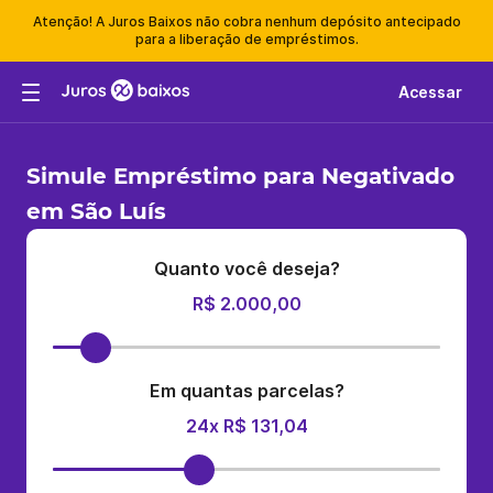
Atenção! A Juros Baixos não cobra nenhum depósito antecipado
para a liberação de empréstimos.
Acessar
Simule Empréstimo para Negativado
em São Luís
Quanto você deseja?
R$ 2.000,00
Em quantas parcelas?
24x R$ 131,04