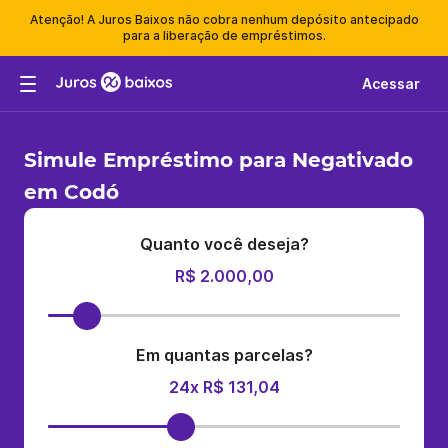
Atenção! A Juros Baixos não cobra nenhum depósito antecipado
para a liberação de empréstimos.
Acessar
Simule Empréstimo para Negativado
em Codó
Quanto você deseja?
R$ 2.000,00
Em quantas parcelas?
24x R$ 131,04