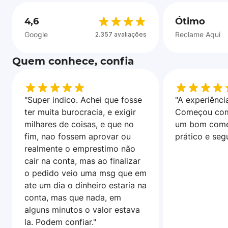
4,6
Ótimo
Google
Reclame Aqui
2.357 avaliações
Quem conhece, confia
"Super indico. Achei que fosse
"A experiência
ter muita burocracia, e exigir
Começou com
milhares de coisas, e que no
um bom come
fim, nao fossem aprovar ou
prático e seg
realmente o emprestimo não
cair na conta, mas ao finalizar
o pedido veio uma msg que em
ate um dia o dinheiro estaria na
conta, mas que nada, em
alguns minutos o valor estava
la. Podem confiar."