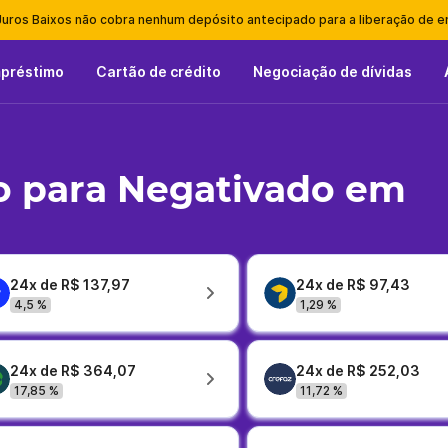
Juros Baixos não cobra nenhum depósito antecipado para a liberação de 
mpréstimo
Cartão de crédito
Negociação de dívidas
o para Negativado em
24x de R$ 137,97
24x de R$ 97,43
4,5 %
1,29 %
24x de R$ 364,07
24x de R$ 252,03
17,85 %
11,72 %