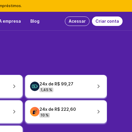
empréstimos.
A empresa
Blog
Acessar
Criar conta
24x de R$ 99,27
1,45 %
24x de R$ 222,60
10 %