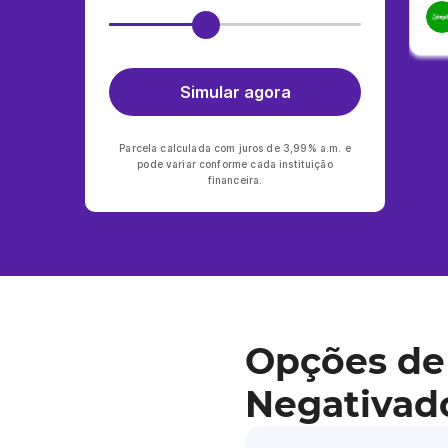
Simular agora
Parcela calculada com juros de 3,99% a.m. e
pode variar conforme cada instituição
financeira.
Opções de
Negativad