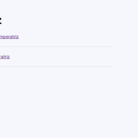
z
mperatriz
atriz