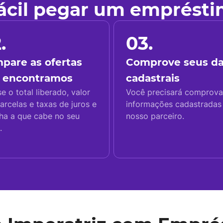
fácil pegar um emprést
.
03.
pare as ofertas
Comprove seus d
 encontramos
cadastrais
se o total liberado, valor
Você precisará comprova
arcelas e taxas de juros e
informações cadastrada
ha a que cabe no seu
nosso parceiro.
.