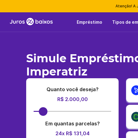
Atenção! A 
Empréstimo
Tipos de e
Simule Empréstim
Imperatriz
Quanto você deseja?
R$ 2.000,00
Em quantas parcelas?
24x R$ 131,04