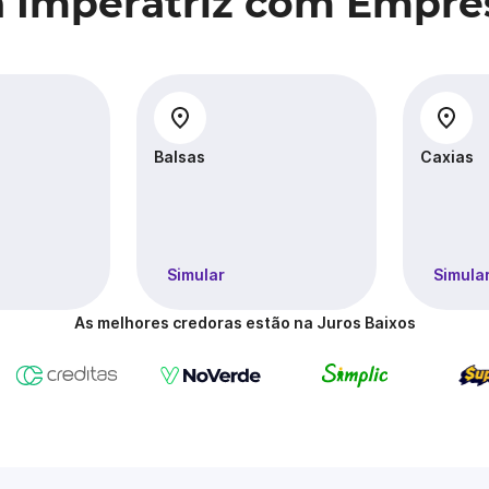
a Imperatriz com Empré
Balsas
Caxias
Simular
Simula
As melhores credoras estão na Juros Baixos