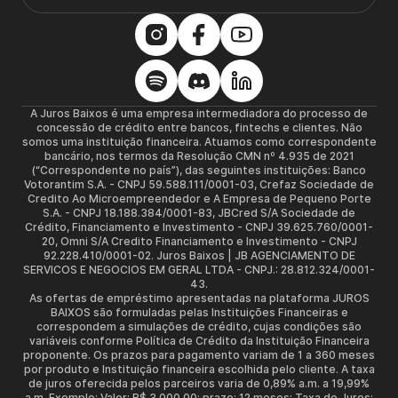
A Juros Baixos é uma empresa intermediadora do processo de
concessão de crédito entre bancos, fintechs e clientes. Não
somos uma instituição financeira. Atuamos como correspondente
bancário, nos termos da Resolução CMN nº 4.935 de 2021
(“Correspondente no país”), das seguintes instituições: Banco
Votorantim S.A. - CNPJ 59.588.111/0001-03, Crefaz Sociedade de
Credito Ao Microempreendedor e A Empresa de Pequeno Porte
S.A. - CNPJ 18.188.384/0001-83, JBCred S/A Sociedade de
Crédito, Financiamento e Investimento - CNPJ 39.625.760/0001-
20, Omni S/A Credito Financiamento e Investimento - CNPJ
92.228.410/0001-02. Juros Baixos | JB AGENCIAMENTO DE
SERVICOS E NEGOCIOS EM GERAL LTDA - CNPJ.: 28.812.324/0001-
43.
As ofertas de empréstimo apresentadas na plataforma JUROS
BAIXOS são formuladas pelas Instituições Financeiras e
correspondem a simulações de crédito, cujas condições são
variáveis conforme Política de Crédito da Instituição Financeira
proponente. Os prazos para pagamento variam de 1 a 360 meses
por produto e Instituição financeira escolhida pelo cliente. A taxa
de juros oferecida pelos parceiros varia de 0,89% a.m. a 19,99%
a.m. Exemplo: Valor: R$ 3.000,00; prazo: 12 meses; Taxa de Juros: