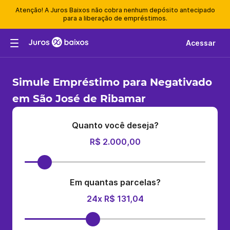
Atenção! A Juros Baixos não cobra nenhum depósito antecipado
para a liberação de empréstimos.
Acessar
Simule Empréstimo para Negativado
em São José de Ribamar
Quanto você deseja?
R$ 2.000,00
Em quantas parcelas?
24x R$ 131,04