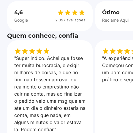
4,6
Ótimo
Google
Reclame Aqui
2.357 avaliações
Quem conhece, confia
"Super indico. Achei que fosse
"A experiência
ter muita burocracia, e exigir
Começou com
milhares de coisas, e que no
um bom come
fim, nao fossem aprovar ou
prático e seg
realmente o emprestimo não
cair na conta, mas ao finalizar
o pedido veio uma msg que em
ate um dia o dinheiro estaria na
conta, mas que nada, em
alguns minutos o valor estava
la. Podem confiar."