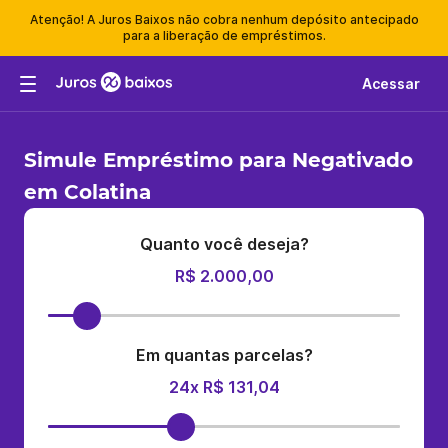
Atenção! A Juros Baixos não cobra nenhum depósito antecipado
para a liberação de empréstimos.
Acessar
Simule Empréstimo para Negativado
em Colatina
Quanto você deseja?
R$ 2.000,00
Em quantas parcelas?
24x R$ 131,04