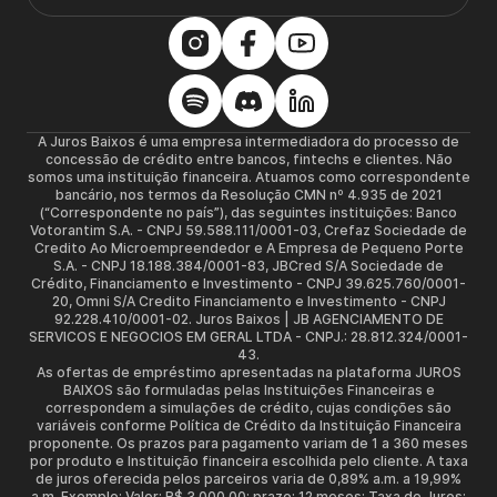
A Juros Baixos é uma empresa intermediadora do processo de
concessão de crédito entre bancos, fintechs e clientes. Não
somos uma instituição financeira. Atuamos como correspondente
bancário, nos termos da Resolução CMN nº 4.935 de 2021
(“Correspondente no país”), das seguintes instituições: Banco
Votorantim S.A. - CNPJ 59.588.111/0001-03, Crefaz Sociedade de
Credito Ao Microempreendedor e A Empresa de Pequeno Porte
S.A. - CNPJ 18.188.384/0001-83, JBCred S/A Sociedade de
Crédito, Financiamento e Investimento - CNPJ 39.625.760/0001-
20, Omni S/A Credito Financiamento e Investimento - CNPJ
92.228.410/0001-02. Juros Baixos | JB AGENCIAMENTO DE
SERVICOS E NEGOCIOS EM GERAL LTDA - CNPJ.: 28.812.324/0001-
43.
As ofertas de empréstimo apresentadas na plataforma JUROS
BAIXOS são formuladas pelas Instituições Financeiras e
correspondem a simulações de crédito, cujas condições são
variáveis conforme Política de Crédito da Instituição Financeira
proponente. Os prazos para pagamento variam de 1 a 360 meses
por produto e Instituição financeira escolhida pelo cliente. A taxa
de juros oferecida pelos parceiros varia de 0,89% a.m. a 19,99%
a.m. Exemplo: Valor: R$ 3.000,00; prazo: 12 meses; Taxa de Juros: