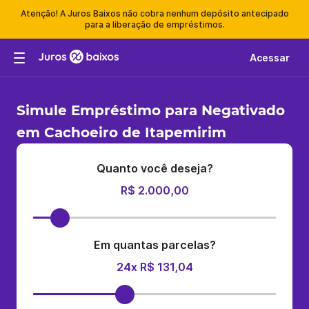
Atenção! A Juros Baixos não cobra nenhum depósito antecipado
para a liberação de empréstimos.
Acessar
Simule Empréstimo para Negativado
em Cachoeiro de Itapemirim
Quanto você deseja?
R$ 2.000,00
Em quantas parcelas?
24x R$ 131,04