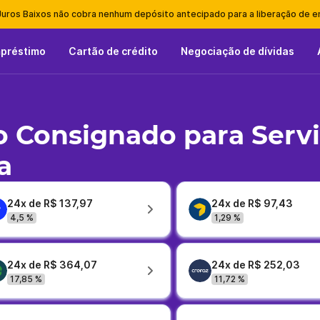
Juros Baixos não cobra nenhum depósito antecipado para a liberação de 
mpréstimo
Cartão de crédito
Negociação de dívidas
 Consignado para Serv
a
24x de R$ 137,97
24x de R$ 97,43
4,5 %
1,29 %
24x de R$ 364,07
24x de R$ 252,03
17,85 %
11,72 %