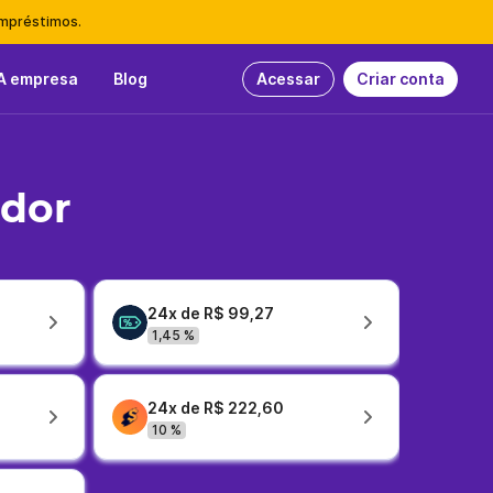
empréstimos.
A empresa
Blog
Acessar
Criar conta
idor
24x de R$ 99,27
1,45 %
24x de R$ 222,60
10 %