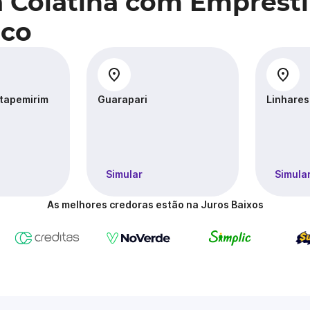
a Colatina com Emprést
ico
Itapemirim
Guarapari
Linhares
Simular
Simula
As melhores credoras estão na Juros Baixos