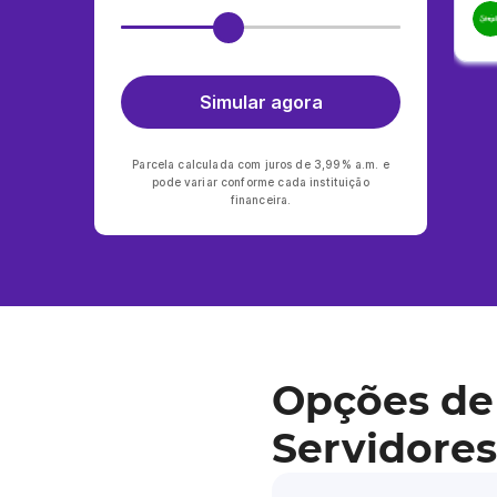
Simular agora
Parcela calculada com juros de 3,99% a.m. e
pode variar conforme cada instituição
financeira.
Opções de
Servidores