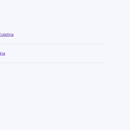
olatina
ina