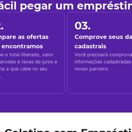
fácil pegar um emprést
.
03.
pare as ofertas
Comprove seus d
 encontramos
cadastrais
se o total liberado, valor
Você precisará comprova
arcelas e taxas de juros e
informações cadastrada
ha a que cabe no seu
nosso parceiro.
.