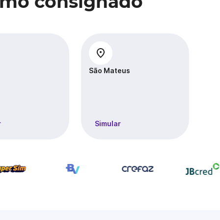
imo consignado
São Mateus
Se
r
Simular
S