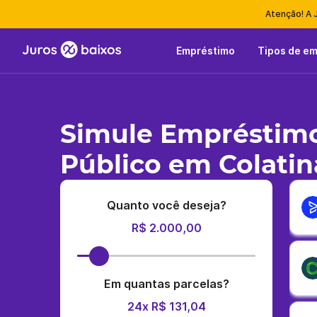
Atenção! A 
Empréstimo
Tipos de e
Simule Empréstimo
Público em Colatin
Quanto você deseja?
R$ 2.000,00
Em quantas parcelas?
24x R$ 131,04