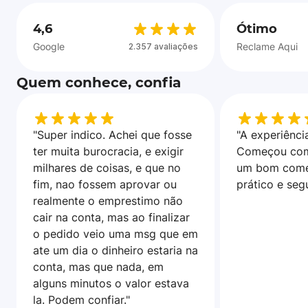
4,6
Ótimo
Google
Reclame Aqui
2.357 avaliações
Quem conhece, confia
"Super indico. Achei que fosse
"A experiência
ter muita burocracia, e exigir
Começou com
milhares de coisas, e que no
um bom come
fim, nao fossem aprovar ou
prático e seg
realmente o emprestimo não
cair na conta, mas ao finalizar
o pedido veio uma msg que em
ate um dia o dinheiro estaria na
conta, mas que nada, em
alguns minutos o valor estava
la. Podem confiar."