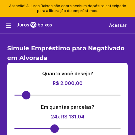
Atenção! A Juros Baixos não cobra nenhum depósito antecipado
para a liberação de empréstimos.
Acessar
Simule Empréstimo para Negativado
em Alvorada
Quanto você deseja?
R$ 2.000,00
Em quantas parcelas?
24x R$ 131,04