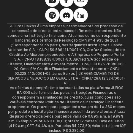
A Juros Baixos é uma empresa intermediadora do processo de
concessão de crédito entre bancos, fintechs e clientes. Não
somos uma instituição financeira. Atuamos como correspondente
bancário, nos termos da Resolução CMN nº 4.935 de 2021
(“Correspondente no país”), das seguintes instituições: Banco
Votorantim S.A. - CNPJ 59.588.111/0001-03, Crefaz Sociedade de
Credito Ao Microempreendedor e A Empresa de Pequeno Porte
S.A. - CNPJ 18.188.384/0001-83, JBCred S/A Sociedade de
Crédito, Financiamento e Investimento - CNPJ 39.625.760/0001-
20, Omni S/A Credito Financiamento e Investimento - CNPJ
92.228.410/0001-02. Juros Baixos | JB AGENCIAMENTO DE
SERVICOS E NEGOCIOS EM GERAL LTDA - CNPJ.: 28.812.324/0001-
43.
As ofertas de empréstimo apresentadas na plataforma JUROS
BAIXOS são formuladas pelas Instituições Financeiras e
correspondem a simulações de crédito, cujas condições são
variáveis conforme Política de Crédito da Instituição Financeira
proponente. Os prazos para pagamento variam de 1 a 360 meses
por produto e Instituição financeira escolhida pelo cliente. A taxa
de juros oferecida pelos parceiros varia de 0,89% a.m. a 19,99%
a.m. Exemplo: Valor: R$ 3.000,00; prazo: 12 meses; Taxa de Juros:
1,41% a.m.; CET 64,4% a.a.; Parcelas R$ 273,50; Valor total com IOF
incluso: R$ 3.282,00