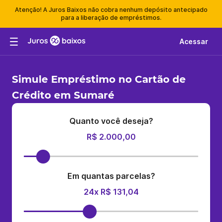
Atenção! A Juros Baixos não cobra nenhum depósito antecipado
para a liberação de empréstimos.
Acessar
Simule Empréstimo no Cartão de
Crédito em Sumaré
Quanto você deseja?
R$ 2.000,00
Em quantas parcelas?
24x R$ 131,04