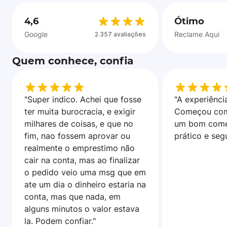
4,6
Ótimo
Google
Reclame Aqui
2.357 avaliações
Quem conhece, confia
"Super indico. Achei que fosse
"A experiência
ter muita burocracia, e exigir
Começou com
milhares de coisas, e que no
um bom come
fim, nao fossem aprovar ou
prático e seg
realmente o emprestimo não
cair na conta, mas ao finalizar
o pedido veio uma msg que em
ate um dia o dinheiro estaria na
conta, mas que nada, em
alguns minutos o valor estava
la. Podem confiar."