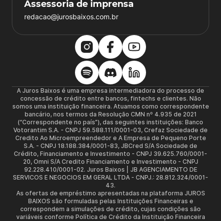
Assessoria de imprensa
redacao@jurosbaixos.com.br
A Juros Baixos é uma empresa intermediadora do processo de
concessão de crédito entre bancos, fintechs e clientes. Não
somos uma instituição financeira. Atuamos como correspondente
bancário, nos termos da Resolução CMN nº 4.935 de 2021
(“Correspondente no país”), das seguintes instituições: Banco
Votorantim S.A. - CNPJ 59.588.111/0001-03, Crefaz Sociedade de
Credito Ao Microempreendedor e A Empresa de Pequeno Porte
S.A. - CNPJ 18.188.384/0001-83, JBCred S/A Sociedade de
Crédito, Financiamento e Investimento - CNPJ 39.625.760/0001-
20, Omni S/A Credito Financiamento e Investimento - CNPJ
92.228.410/0001-02. Juros Baixos | JB AGENCIAMENTO DE
SERVICOS E NEGOCIOS EM GERAL LTDA - CNPJ.: 28.812.324/0001-
43.
As ofertas de empréstimo apresentadas na plataforma JUROS
BAIXOS são formuladas pelas Instituições Financeiras e
correspondem a simulações de crédito, cujas condições são
variáveis conforme Política de Crédito da Instituição Financeira