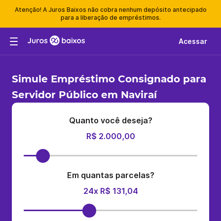
Atenção! A Juros Baixos não cobra nenhum depósito antecipado
para a liberação de empréstimos.
Acessar
Simule Empréstimo Consignado para
Servidor Público em Naviraí
Quanto você deseja?
R$ 2.000,00
Em quantas parcelas?
24x R$ 131,04