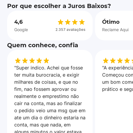
Por que escolher a Juros Baixos?
4,6
Ótimo
Google
Reclame Aqui
2.357 avaliações
Quem conhece, confia
"Super indico. Achei que fosse
"A experiência
ter muita burocracia, e exigir
Começou com
milhares de coisas, e que no
um bom come
fim, nao fossem aprovar ou
prático e seg
realmente o emprestimo não
cair na conta, mas ao finalizar
o pedido veio uma msg que em
ate um dia o dinheiro estaria na
conta, mas que nada, em
alguns minutos o valor estava