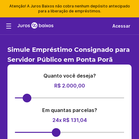
Atenção! A Juros Baixos não cobra nenhum depósito antecipado
para a liberação de empréstimos.
Acessar
Simule Empréstimo Consignado para
Servidor Público em Ponta Porã
Quanto você deseja?
R$ 2.000,00
Em quantas parcelas?
24x R$ 131,04