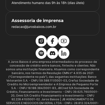
Atendimento humano das 9h às 18h (dias úteis)
Assessoria de imprensa
redacao@jurosbaixos.com.br
A Juros Baixos é uma empresa intermediadora do processo de
concessão de crédito entre bancos, fintechs e clientes. Não
somos uma instituição financeira. Atuamos como correspondente
bancário, nos termos da Resolução CMN nº 4.935 de 2021
(“Correspondente no país”), das seguintes instituições: Banco
Votorantim S.A. - CNPJ 59.588.111/0001-03, Crefaz Sociedade de
Credito Ao Microempreendedor e A Empresa de Pequeno Porte
S.A. - CNPJ 18.188.384/0001-83, JBCred S/A Sociedade de
Crédito, Financiamento e Investimento - CNPJ 39.625.760/0001-
20, Omni S/A Credito Financiamento e Investimento - CNPJ
92.228.410/0001-02. Juros Baixos | JB AGENCIAMENTO DE
SERVICOS E NEGOCIOS EM GERAL LTDA - CNPJ.: 28.812.324/0001-