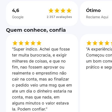
4,6
Ótimo
Google
Reclame Aqui
2.357 avaliações
Quem conhece, confia
"Super indico. Achei que fosse
"A experiência
ter muita burocracia, e exigir
Começou com
milhares de coisas, e que no
um bom come
fim, nao fossem aprovar ou
prático e seg
realmente o emprestimo não
cair na conta, mas ao finalizar
o pedido veio uma msg que em
ate um dia o dinheiro estaria na
conta, mas que nada, em
alguns minutos o valor estava
la. Podem confiar."