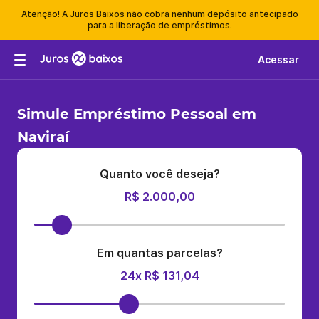
Atenção! A Juros Baixos não cobra nenhum depósito antecipado
para a liberação de empréstimos.
Acessar
Simule Empréstimo Pessoal em
Naviraí
Quanto você deseja?
R$ 2.000,00
Em quantas parcelas?
24x R$ 131,04