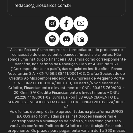
redacao@jurosbaixos.com.br
A Juros Baixos é uma empresa intermediadora do processo de
concessão de crédito entre bancos, fintechs e clientes. Não
somos uma instituição financeira. Atuamos como correspondente
bancário, nos termos da Resolução CMN nº 4.935 de 2021
(“Correspondente no país”), das seguintes instituições: Banco
Votorantim S.A. - CNPJ 59.588.111/0001-03, Crefaz Sociedade de
Credito Ao Microempreendedor e A Empresa de Pequeno Porte
S.A. - CNPJ 18.188.384/0001-83, JBCred S/A Sociedade de
Crédito, Financiamento e Investimento - CNPJ 39.625.760/0001-
20, Omni S/A Credito Financiamento e Investimento - CNPJ
92.228.410/0001-02. Juros Baixos | JB AGENCIAMENTO DE
SERVICOS E NEGOCIOS EM GERAL LTDA - CNPJ.: 28.812.324/0001-
43.
As ofertas de empréstimo apresentadas na plataforma JUROS
BAIXOS são formuladas pelas Instituições Financeiras e
correspondem a simulações de crédito, cujas condições são
variáveis conforme Política de Crédito da Instituição Financeira
proponente. Os prazos para pagamento variam de 1 a 360 meses