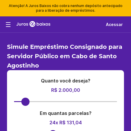
Atenção! A Juros Baixos não cobra nenhum depósito antecipado
para a liberação de empréstimos.
Acessar
Simule Empréstimo Consignado para
Servidor Público em Cabo de Santo
Agostinho
Quanto você deseja?
R$ 2.000,00
Em quantas parcelas?
24x R$ 131,04