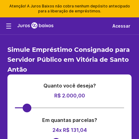
Atenção! A Juros Baixos não cobra nenhum depósito antecipado
para a liberação de empréstimos.
Acessar
Simule Empréstimo Consignado para
Servidor Público em Vitória de Santo
Antão
Quanto você deseja?
R$ 2.000,00
Em quantas parcelas?
24x R$ 131,04