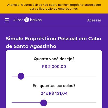
Atenção! A Juros Baixos não cobra nenhum depósito antecipado
para a liberação de empréstimos.
Acessar
Simule Empréstimo Pessoal em Cabo
de Santo Agostinho
Quanto você deseja?
R$ 2.000,00
Em quantas parcelas?
24x R$ 131,04