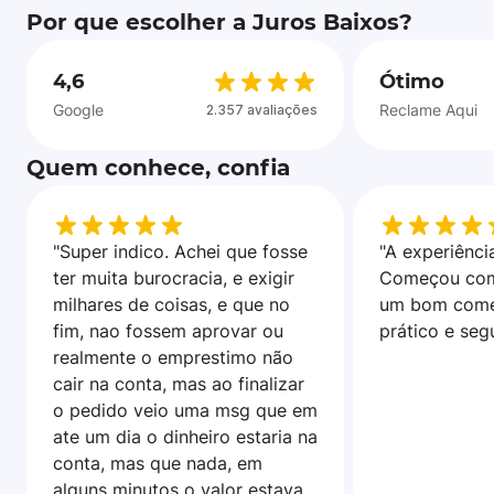
Por que escolher a Juros Baixos?
4,6
Ótimo
Google
Reclame Aqui
2.357 avaliações
Quem conhece, confia
"Super indico. Achei que fosse
"A experiência
ter muita burocracia, e exigir
Começou com
milhares de coisas, e que no
um bom come
fim, nao fossem aprovar ou
prático e seg
realmente o emprestimo não
cair na conta, mas ao finalizar
o pedido veio uma msg que em
ate um dia o dinheiro estaria na
conta, mas que nada, em
alguns minutos o valor estava