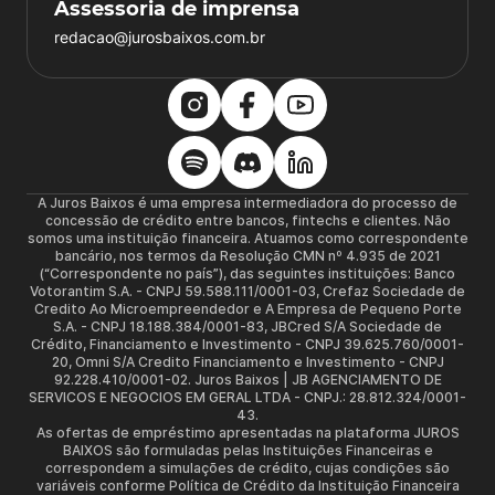
Assessoria de imprensa
redacao@jurosbaixos.com.br
A Juros Baixos é uma empresa intermediadora do processo de
concessão de crédito entre bancos, fintechs e clientes. Não
somos uma instituição financeira. Atuamos como correspondente
bancário, nos termos da Resolução CMN nº 4.935 de 2021
(“Correspondente no país”), das seguintes instituições: Banco
Votorantim S.A. - CNPJ 59.588.111/0001-03, Crefaz Sociedade de
Credito Ao Microempreendedor e A Empresa de Pequeno Porte
S.A. - CNPJ 18.188.384/0001-83, JBCred S/A Sociedade de
Crédito, Financiamento e Investimento - CNPJ 39.625.760/0001-
20, Omni S/A Credito Financiamento e Investimento - CNPJ
92.228.410/0001-02. Juros Baixos | JB AGENCIAMENTO DE
SERVICOS E NEGOCIOS EM GERAL LTDA - CNPJ.: 28.812.324/0001-
43.
As ofertas de empréstimo apresentadas na plataforma JUROS
BAIXOS são formuladas pelas Instituições Financeiras e
correspondem a simulações de crédito, cujas condições são
variáveis conforme Política de Crédito da Instituição Financeira