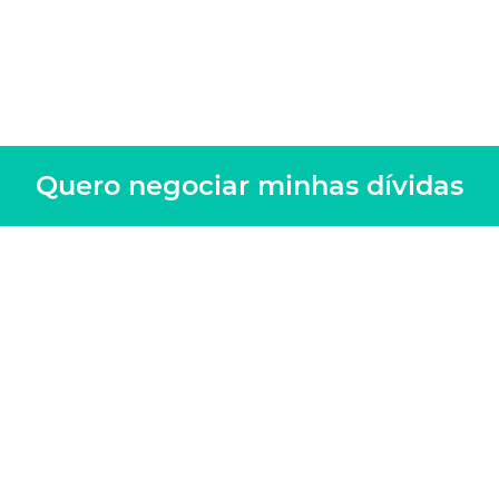
Quero negociar minhas dívidas
Quero negociar minhas dívidas
Negocie sua dívida na
Juros Baixos