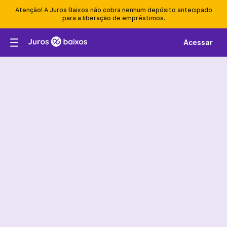
Atenção! A Juros Baixos não cobra nenhum depósito antecipado
para a liberação de empréstimos.
Acessar