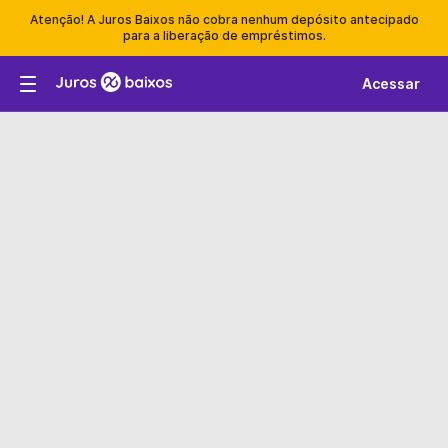
Atenção! A Juros Baixos não cobra nenhum depósito antecipado
para a liberação de empréstimos.
Acessar