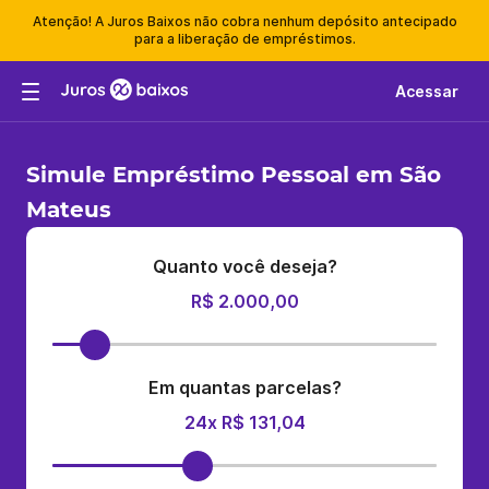
Atenção! A Juros Baixos não cobra nenhum depósito antecipado
para a liberação de empréstimos.
Acessar
Simule Empréstimo Pessoal em São
Mateus
Quanto você deseja?
R$ 2.000,00
Em quantas parcelas?
24x R$ 131,04