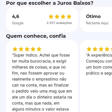
Por que escolher a Juros Baixos?
4,6
Ótimo
Google
Reclame Aqui
2.357 avaliações
Quem conhece, confia
"Super indico. Achei que fosse
"A experiência
ter muita burocracia, e exigir
Começou com
milhares de coisas, e que no
um bom come
fim, nao fossem aprovar ou
prático e seg
realmente o emprestimo não
cair na conta, mas ao finalizar
o pedido veio uma msg que em
ate um dia o dinheiro estaria na
conta, mas que nada, em
alguns minutos o valor estava