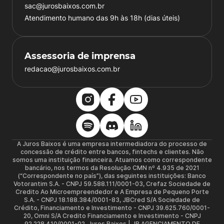
sac@jurosbaixos.com.br
Atendimento humano das 9h às 18h (dias úteis)
Assessoria de imprensa
redacao@jurosbaixos.com.br
A Juros Baixos é uma empresa intermediadora do processo de
concessão de crédito entre bancos, fintechs e clientes. Não
somos uma instituição financeira. Atuamos como correspondente
bancário, nos termos da Resolução CMN nº 4.935 de 2021
(“Correspondente no país”), das seguintes instituições: Banco
Votorantim S.A. - CNPJ 59.588.111/0001-03, Crefaz Sociedade de
Credito Ao Microempreendedor e A Empresa de Pequeno Porte
S.A. - CNPJ 18.188.384/0001-83, JBCred S/A Sociedade de
Crédito, Financiamento e Investimento - CNPJ 39.625.760/0001-
20, Omni S/A Credito Financiamento e Investimento - CNPJ
92.228.410/0001-02. Juros Baixos | JB AGENCIAMENTO DE