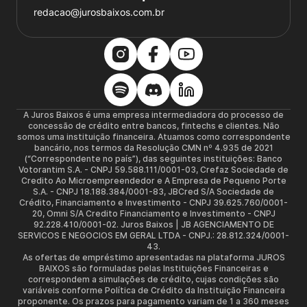
redacao@jurosbaixos.com.br
A Juros Baixos é uma empresa intermediadora do processo de
concessão de crédito entre bancos, fintechs e clientes. Não
somos uma instituição financeira. Atuamos como correspondente
bancário, nos termos da Resolução CMN nº 4.935 de 2021
(“Correspondente no país”), das seguintes instituições: Banco
Votorantim S.A. - CNPJ 59.588.111/0001-03, Crefaz Sociedade de
Credito Ao Microempreendedor e A Empresa de Pequeno Porte
S.A. - CNPJ 18.188.384/0001-83, JBCred S/A Sociedade de
Crédito, Financiamento e Investimento - CNPJ 39.625.760/0001-
20, Omni S/A Credito Financiamento e Investimento - CNPJ
92.228.410/0001-02. Juros Baixos | JB AGENCIAMENTO DE
SERVICOS E NEGOCIOS EM GERAL LTDA - CNPJ.: 28.812.324/0001-
43.
As ofertas de empréstimo apresentadas na plataforma JUROS
BAIXOS são formuladas pelas Instituições Financeiras e
correspondem a simulações de crédito, cujas condições são
variáveis conforme Política de Crédito da Instituição Financeira
proponente. Os prazos para pagamento variam de 1 a 360 meses