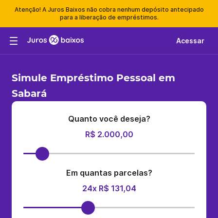
Atenção! A Juros Baixos não cobra nenhum depósito antecipado
para a liberação de empréstimos.
Acessar
Simule Empréstimo Pessoal em
Sabará
Quanto você deseja?
R$ 2.000,00
Em quantas parcelas?
24x R$ 131,04