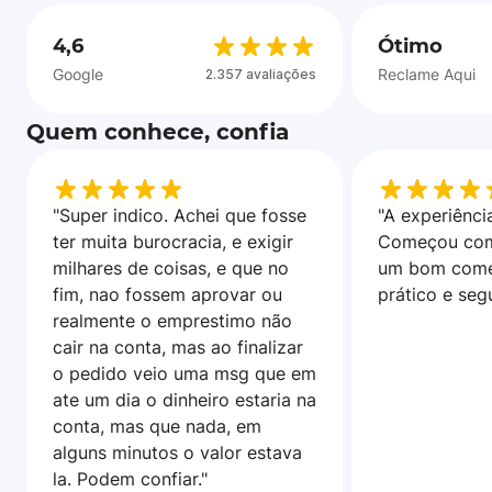
4,6
Ótimo
Google
Reclame Aqui
2.357 avaliações
Quem conhece, confia
"Super indico. Achei que fosse
"A experiência
ter muita burocracia, e exigir
Começou com
milhares de coisas, e que no
um bom come
fim, nao fossem aprovar ou
prático e seg
realmente o emprestimo não
cair na conta, mas ao finalizar
o pedido veio uma msg que em
ate um dia o dinheiro estaria na
conta, mas que nada, em
alguns minutos o valor estava
la. Podem confiar."