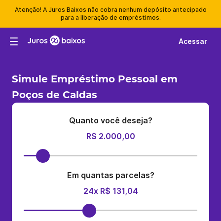
Atenção! A Juros Baixos não cobra nenhum depósito antecipado
para a liberação de empréstimos.
Acessar
Simule Empréstimo Pessoal em
Poços de Caldas
Quanto você deseja?
R$ 2.000,00
Em quantas parcelas?
24x R$ 131,04