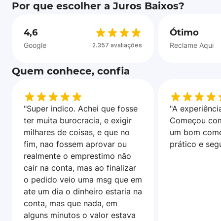
Por que escolher a Juros Baixos?
4,6
Ótimo
Google
Reclame Aqui
2.357 avaliações
Quem conhece, confia
"Super indico. Achei que fosse
"A experiência
ter muita burocracia, e exigir
Começou com
milhares de coisas, e que no
um bom come
fim, nao fossem aprovar ou
prático e seg
realmente o emprestimo não
cair na conta, mas ao finalizar
o pedido veio uma msg que em
ate um dia o dinheiro estaria na
conta, mas que nada, em
alguns minutos o valor estava