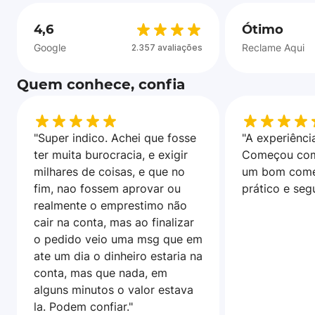
4,6
Ótimo
Google
Reclame Aqui
2.357 avaliações
Quem conhece, confia
"Super indico. Achei que fosse
"A experiência
ter muita burocracia, e exigir
Começou com
milhares de coisas, e que no
um bom come
fim, nao fossem aprovar ou
prático e seg
realmente o emprestimo não
cair na conta, mas ao finalizar
o pedido veio uma msg que em
ate um dia o dinheiro estaria na
conta, mas que nada, em
alguns minutos o valor estava
la. Podem confiar."