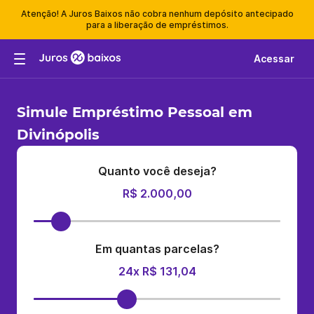
Atenção! A Juros Baixos não cobra nenhum depósito antecipado
para a liberação de empréstimos.
Acessar
Simule Empréstimo Pessoal em
Divinópolis
Quanto você deseja?
R$ 2.000,00
Em quantas parcelas?
24x R$ 131,04