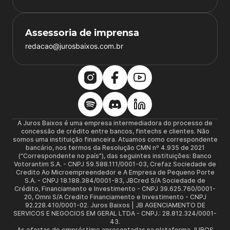
Assessoria de imprensa
redacao@jurosbaixos.com.br
A Juros Baixos é uma empresa intermediadora do processo de
concessão de crédito entre bancos, fintechs e clientes. Não
somos uma instituição financeira. Atuamos como correspondente
bancário, nos termos da Resolução CMN nº 4.935 de 2021
(“Correspondente no país”), das seguintes instituições: Banco
Votorantim S.A. - CNPJ 59.588.111/0001-03, Crefaz Sociedade de
Credito Ao Microempreendedor e A Empresa de Pequeno Porte
S.A. - CNPJ 18.188.384/0001-83, JBCred S/A Sociedade de
Crédito, Financiamento e Investimento - CNPJ 39.625.760/0001-
20, Omni S/A Credito Financiamento e Investimento - CNPJ
92.228.410/0001-02. Juros Baixos | JB AGENCIAMENTO DE
SERVICOS E NEGOCIOS EM GERAL LTDA - CNPJ.: 28.812.324/0001-
43.
As ofertas de empréstimo apresentadas na plataforma JUROS