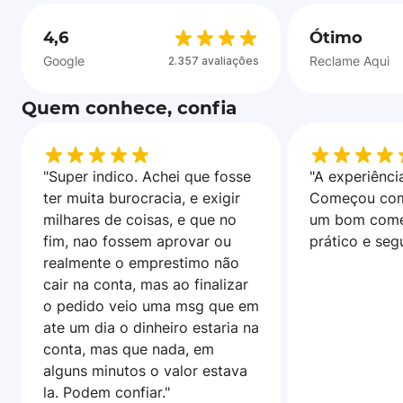
4,6
Ótimo
Google
Reclame Aqui
2.357 avaliações
Quem conhece, confia
"Super indico. Achei que fosse
"A experiência
ter muita burocracia, e exigir
Começou com
milhares de coisas, e que no
um bom come
fim, nao fossem aprovar ou
prático e seg
realmente o emprestimo não
cair na conta, mas ao finalizar
o pedido veio uma msg que em
ate um dia o dinheiro estaria na
conta, mas que nada, em
alguns minutos o valor estava
la. Podem confiar."