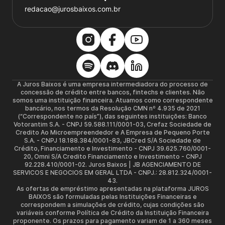
redacao@jurosbaixos.com.br
A Juros Baixos é uma empresa intermediadora do processo de
concessão de crédito entre bancos, fintechs e clientes. Não
somos uma instituição financeira. Atuamos como correspondente
bancário, nos termos da Resolução CMN nº 4.935 de 2021
(“Correspondente no país”), das seguintes instituições: Banco
Votorantim S.A. - CNPJ 59.588.111/0001-03, Crefaz Sociedade de
Credito Ao Microempreendedor e A Empresa de Pequeno Porte
S.A. - CNPJ 18.188.384/0001-83, JBCred S/A Sociedade de
Crédito, Financiamento e Investimento - CNPJ 39.625.760/0001-
20, Omni S/A Credito Financiamento e Investimento - CNPJ
92.228.410/0001-02. Juros Baixos | JB AGENCIAMENTO DE
SERVICOS E NEGOCIOS EM GERAL LTDA - CNPJ.: 28.812.324/0001-
43.
As ofertas de empréstimo apresentadas na plataforma JUROS
BAIXOS são formuladas pelas Instituições Financeiras e
correspondem a simulações de crédito, cujas condições são
variáveis conforme Política de Crédito da Instituição Financeira
proponente. Os prazos para pagamento variam de 1 a 360 meses