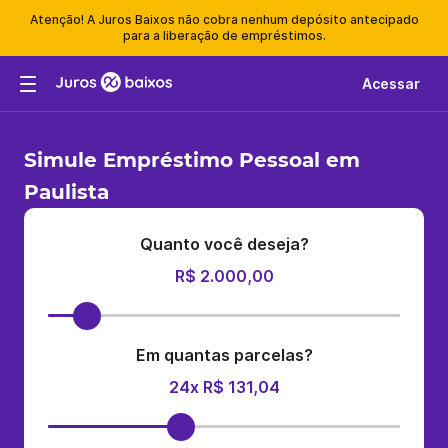
Atenção! A Juros Baixos não cobra nenhum depósito antecipado
para a liberação de empréstimos.
Acessar
Simule Empréstimo Pessoal em
Paulista
Quanto você deseja?
R$ 2.000,00
Em quantas parcelas?
24x R$ 131,04